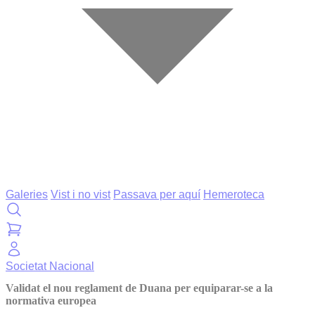
Galeries
Vist i no vist
Passava per aquí
Hemeroteca
Societat
Nacional
Validat el nou reglament de Duana per equiparar-se a la
normativa europea