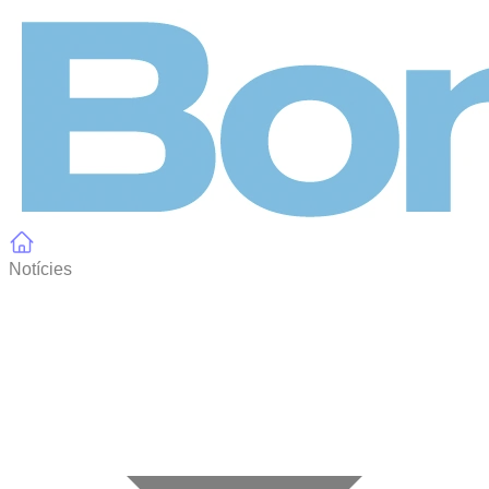
Panell de gestió de galetes
Notícies