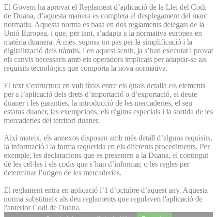
El Govern ha aprovat el Reglament d’aplicació de la Llei del Codi
de Duana, d’aquesta manera es completa el desplegament del marc
normatiu. Aquesta norma es basa en dos reglaments delegats de la
Unió Europea, i que, per tant, s’adapta a la normativa europea en
matèria duanera. A més, suposa un pas per la simplificació i la
digitalització dels tràmits, i en aquest sentit, ja s’han executat i provat
els canvis necessaris amb els operadors implicats per adaptar-se als
requisits tecnològics que comporta la nova normativa.
El text s’estructura en vuit títols entre els quals detalla els elements
per a l’aplicació dels drets d’importació o d’exportació, el deute
duaner i les garanties, la introducció de les mercaderies, el seu
estatus duaner, les exempcions, els règims especials i la sortida de les
mercaderies del territori duaner.
Així mateix, els annexos disposen amb més detall d’alguns requisits,
la informació i la forma requerida en els diferents procediments. Per
exemple, les declaracions que es presenten a la Duana, el contingut
de les cel·les i els codis que s’han d’informar, o les regles per
determinar l’origen de les mercaderies.
El reglament entra en aplicació l’1 d’octubre d’aquest any. Aquesta
norma substitueix als deu reglaments que regulaven l'aplicació de
l'anterior Codi de Duana.