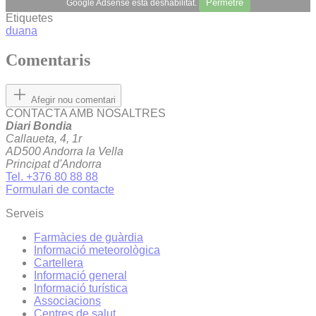
Permetre
Google Adsense està deshabilitat.
Etiquetes
duana
Comentaris
Afegir nou comentari
CONTACTA AMB NOSALTRES
Diari Bondia
Callaueta, 4, 1r
AD500 Andorra la Vella
Principat d'Andorra
Tel. +376 80 88 88
Formulari de contacte
Serveis
Farmàcies de guàrdia
Informació meteorològica
Cartellera
Informació general
Informació turística
Associacions
Centres de salut