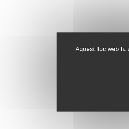
Aquest lloc web fa s