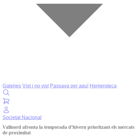
Galeries
Vist i no vist
Passava per aquí
Hemeroteca
Societat
Nacional
Vallnord afronta la temporada d’hivern prioritzant els mercats
de proximitat