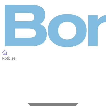
Panell de gestió de galetes
Notícies