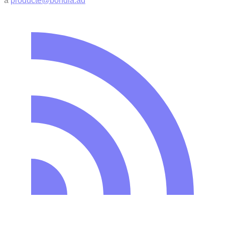
a
producte@bondia.ad