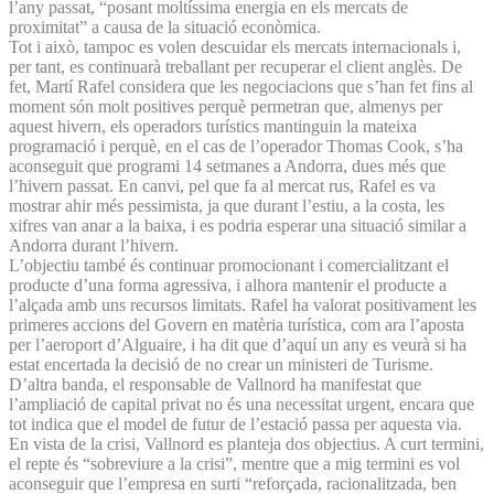
l’any passat, “posant moltíssima energia en els mercats de
proximitat” a causa de la situació econòmica.
Tot i això, tampoc es volen descuidar els mercats internacionals i,
per tant, es continuarà treballant per recuperar el client anglès. De
fet, Martí Rafel considera que les negociacions que s’han fet fins al
moment són molt positives perquè permetran que, almenys per
aquest hivern, els operadors turístics mantinguin la mateixa
programació i perquè, en el cas de l’operador Thomas Cook, s’ha
aconseguit que programi 14 setmanes a Andorra, dues més que
l’hivern passat. En canvi, pel que fa al mercat rus, Rafel es va
mostrar ahir més pessimista, ja que durant l’estiu, a la costa, les
xifres van anar a la baixa, i es podria esperar una situació similar a
Andorra durant l’hivern.
L’objectiu també és continuar promocionant i comercialitzant el
producte d’una forma agressiva, i alhora mantenir el producte a
l’alçada amb uns recursos limitats. Rafel ha valorat positivament les
primeres accions del Govern en matèria turística, com ara l’aposta
per l’aeroport d’Alguaire, i ha dit que d’aquí un any es veurà si ha
estat encertada la decisió de no crear un ministeri de Turisme.
D’altra banda, el responsable de Vallnord ha manifestat que
l’ampliació de capital privat no és una necessitat urgent, encara que
tot indica que el model de futur de l’estació passa per aquesta via.
En vista de la crisi, Vallnord es planteja dos objectius. A curt termini,
el repte és “sobreviure a la crisi”, mentre que a mig termini es vol
aconseguir que l’empresa en surti “reforçada, racionalitzada, ben