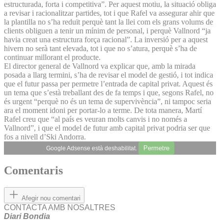
estructurada, forta i competitiva”. Per aquest motiu, la situació obliga
a revisar i racionalitzar partides, tot i que Rafel va assegurar ahir que
la plantilla no s’ha reduït perquè tant la llei com els grans volums de
clients obliguen a tenir un mínim de personal, i perquè Vallnord “ja
havia creat una estructura força racional”. La inversió per a aquest
hivern no serà tant elevada, tot i que no s’atura, perquè s’ha de
continuar millorant el producte.
El director general de Vallnord va explicar que, amb la mirada
posada a llarg termini, s’ha de revisar el model de gestió, i tot indica
que el futur passa per permetre l’entrada de capital privat. Aquest és
un tema que s’està treballant des de fa temps i que, segons Rafel, no
és urgent “perquè no és un tema de supervivència”, ni tampoc seria
ara el moment idoni per portar-lo a terme. De tota manera, Martí
Rafel creu que “al país es veuran molts canvis i no només a
Vallnord”, i que el model de futur amb capital privat podria ser que
fos a nivell d’Ski Andorra.
Permetre
Google Adsense està deshabilitat.
Comentaris
Afegir nou comentari
CONTACTA AMB NOSALTRES
Diari Bondia