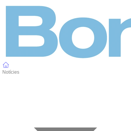
Panell de gestió de galetes
Notícies