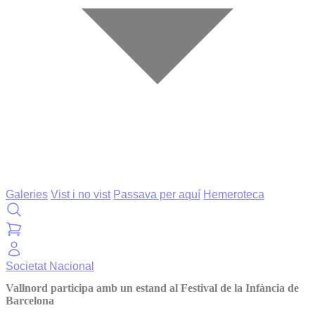
Galeries
Vist i no vist
Passava per aquí
Hemeroteca
Societat
Nacional
Vallnord participa amb un estand al Festival de la Infància de
Barcelona