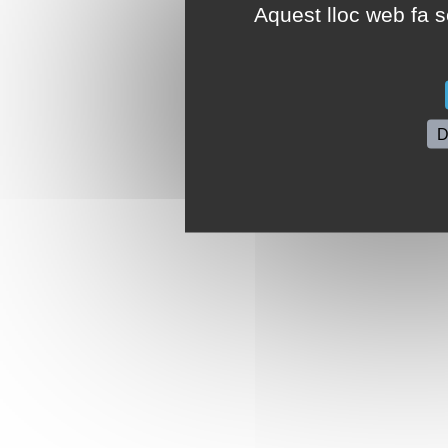
Aquest lloc web fa se
D