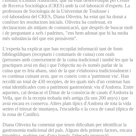
l'Institut d'Estudis Andorrans, que ha estat desenvolupat pel Centre
de Recerca Sociològica (CRES) amb la col·laboració d'experts. La
professora de Sociologia de la Universitat de Toulouse i
col·laboradora del CRES, Diana Oliveira, ha estat qui ha donat a
conèixer les resolucions inicials. Oliveira ha confessat, en
declaracions als mitjans de comunicació, que després de buscar molt
i de preguntant a xefs i padrines, "ens hem adonat que hi ha molta
més substància del que ens pensàvem".
L'experta ha explicat que han recopilat informació tant de fonts
bibliogràfiques (receptaris i costumaris de cuina) com orals
(persones amb coneixement de la cuina tradicional i també les que la
practiquen avui en dia) i que l'objectiu no és només parlar de la
cuina que es feia abans, sinó de la que s'elaborava tradicionalment i
es continua cuinant avui, que es coneix com a 'patrimoni viu'. Han
recollit un total de 430 receptes, de les quals més d'un centenar han
estat identificades com a patrimoni gastronòmic viu d'Andorra. Entre
aquestes, cal destacar el Dinar de la consòrcia de casats d'Andorra la
Vella, que és la recepta trobada més antiga (fa uns 200 anys) i que
avui encara es conserva. Altres plats típics d'Andorra de tota la vida
serien el trinxat de muntanya, l'escudella o la coca de canal (típica de
la zona de Canillo).
Diana Oliveira ha comentat que tenen dificultats per identificar la
gastronomia tradicional del país. Alguns dels primers factors, encara
hipotètics, podrien ser: d'una banda, l'elevada proporció