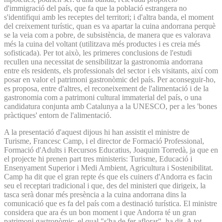
d'immigració del país, que fa que la població estrangera no
s'identifiqui amb les receptes del territori; i d'altra banda, el moment
del creixement turístic, quan es va apartar la cuina andorrana perquè
se la veia com a pobre, de subsistència, de manera que es valorava
més la cuina del voltant (utilitzava més productes i es creia més
sofisticada). Per tot això, les primeres conclusions de l'estudi
recullen una necessitat de sensibilitzar la gastronomia andorrana
entre els residents, els professionals del sector i els visitants, així com
posar en valor el patrimoni gastronòmic del país. Per aconseguir-ho,
es proposa, entre d'altres, el reconeixement de l'alimentació i de la
gastronomia com a patrimoni cultural immaterial del país, o una
candidatura conjunta amb Catalunya a la UNESCO, per a les 'bones
pràctiques' entorn de l'alimentació.
A la presentació d'aquest dijous hi han assistit el ministre de
Turisme, Francesc Camp, i el director de Formació Professional,
Formació d'Adults i Recursos Educatius, Joaquim Torredà, ja que en
el projecte hi prenen part tres ministeris: Turisme, Educació i
Ensenyament Superior i Medi Ambient, Agricultura i Sostenibilitat.
Camp ha dit que el gran repte és que els cuiners d'Andorra es facin
seu el receptari tradicional i que, des del ministeri que dirigeix, la
tasca serà donar més presència a la cuina andorrana dins la
comunicació que es fa del país com a destinació turística. El ministre
considera que ara és un bon moment i que Andorra té un gran
patrimoni gastronòmic, el qual "s'ha de fer aflorar", ha dit. A tot