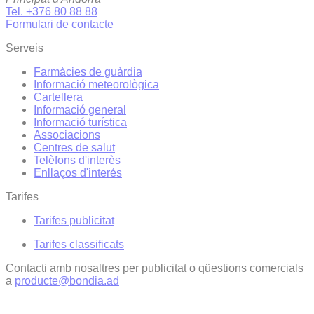
Tel. +376 80 88 88
Formulari de contacte
Serveis
Farmàcies de guàrdia
Informació meteorològica
Cartellera
Informació general
Informació turística
Associacions
Centres de salut
Telèfons d'interès
Enllaços d'interés
Tarifes
Tarifes publicitat
Tarifes classificats
Contacti amb nosaltres per publicitat o qüestions comercials
a
producte@bondia.ad