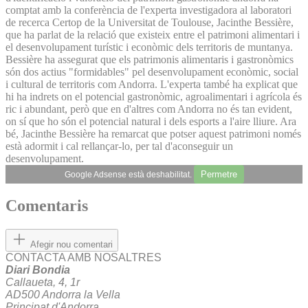
comptat amb la conferència de l'experta investigadora al laboratori
de recerca Certop de la Universitat de Toulouse, Jacinthe Bessière,
que ha parlat de la relació que existeix entre el patrimoni alimentari i
el desenvolupament turístic i econòmic dels territoris de muntanya.
Bessière ha assegurat que els patrimonis alimentaris i gastronòmics
són dos actius "formidables" pel desenvolupament econòmic, social
i cultural de territoris com Andorra. L'experta també ha explicat que
hi ha indrets on el potencial gastronòmic, agroalimentari i agrícola és
ric i abundant, però que en d'altres com Andorra no és tan evident,
on sí que ho són el potencial natural i dels esports a l'aire lliure. Ara
bé, Jacinthe Bessière ha remarcat que potser aquest patrimoni només
està adormit i cal rellançar-lo, per tal d'aconseguir un
desenvolupament.
Permetre
Google Adsense està deshabilitat.
Comentaris
Afegir nou comentari
CONTACTA AMB NOSALTRES
Diari Bondia
Callaueta, 4, 1r
AD500 Andorra la Vella
Principat d'Andorra