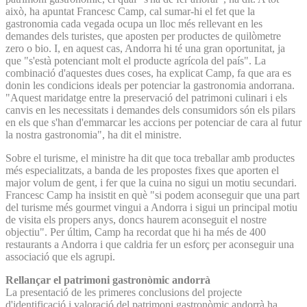
això, ha apuntat Francesc Camp, cal sumar-hi el fet que la
gastronomia cada vegada ocupa un lloc més rellevant en les
demandes dels turistes, que aposten per productes de quilòmetre
zero o bio. I, en aquest cas, Andorra hi té una gran oportunitat, ja
que "s'està potenciant molt el producte agrícola del país". La
combinació d'aquestes dues coses, ha explicat Camp, fa que ara es
donin les condicions ideals per potenciar la gastronomia andorrana.
"Aquest maridatge entre la preservació del patrimoni culinari i els
canvis en les necessitats i demandes dels consumidors són els pilars
en els que s'han d'emmarcar les accions per potenciar de cara al futur
la nostra gastronomia", ha dit el ministre.
Sobre el turisme, el ministre ha dit que toca treballar amb productes
més especialitzats, a banda de les propostes fixes que aporten el
major volum de gent, i fer que la cuina no sigui un motiu secundari.
Francesc Camp ha insistit en què "si podem aconseguir que una part
del turisme més gourmet vingui a Andorra i sigui un principal motiu
de visita els propers anys, doncs haurem aconseguit el nostre
objectiu". Per últim, Camp ha recordat que hi ha més de 400
restaurants a Andorra i que caldria fer un esforç per aconseguir una
associació que els agrupi.
Rellançar el patrimoni gastronòmic andorrà
La presentació de les primeres conclusions del projecte
d'identificació i valoració del patrimoni gastronòmic andorrà ha