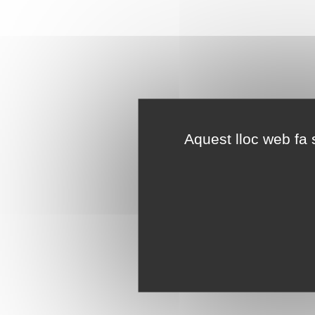
Aquest lloc web fa s