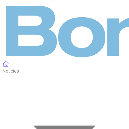
Panell de gestió de galetes
Notícies