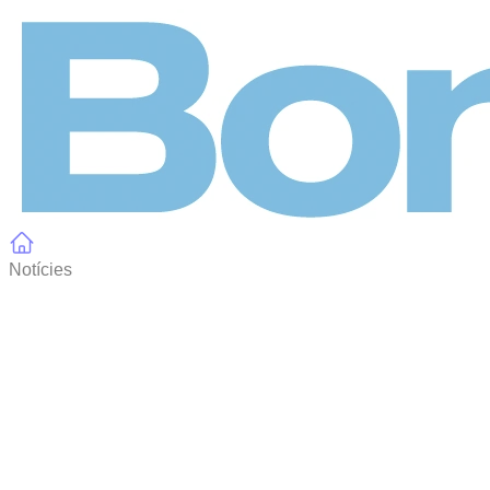
Panell de gestió de galetes
Notícies