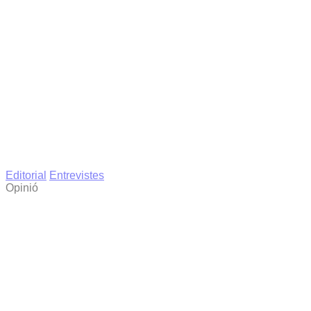
Editorial
Entrevistes
Opinió