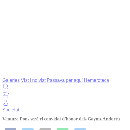
Galeries
Vist i no vist
Passava per aquí
Hemeroteca
Societat
Ventura Pons serà el convidat d'honor dels Gaymz Andorra