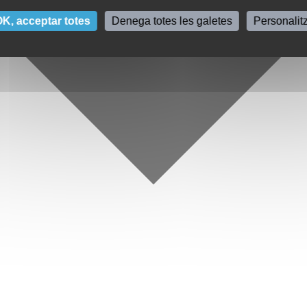
K, acceptar totes
Denega totes les galetes
Personalit