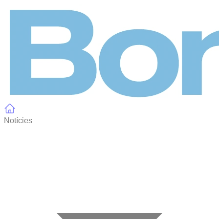
Panell de gestió de galetes
Notícies