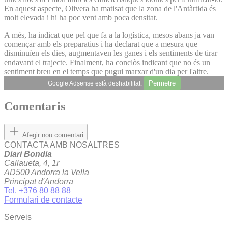
En aquest aspecte, Olivera ha matisat que la zona de l'Antàrtida és
molt elevada i hi ha poc vent amb poca densitat.
A més, ha indicat que pel que fa a la logística, mesos abans ja van
començar amb els preparatius i ha declarat que a mesura que
disminuïen els dies, augmentaven les ganes i els sentiments de tirar
endavant el trajecte. Finalment, ha conclòs indicant que no és un
sentiment breu en el temps que pugui marxar d'un dia per l'altre.
Permetre
Google Adsense està deshabilitat.
Comentaris
Afegir nou comentari
CONTACTA AMB NOSALTRES
Diari Bondia
Callaueta, 4, 1r
AD500 Andorra la Vella
Principat d'Andorra
Tel. +376 80 88 88
Formulari de contacte
Serveis