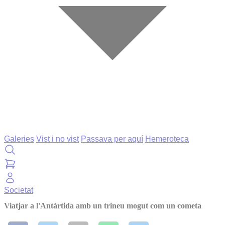
Galeries
Vist i no vist
Passava per aquí
Hemeroteca
Societat
Viatjar a l'Antàrtida amb un trineu mogut com un cometa