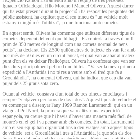
l'expedició Ramón Larramendi amb un equip de tres persones:
Ignacio Oficialdegui, Hilo Moreno i Manuel Olivera. Aquest darrer,
qui ha estat present durant la projecció i ha respost les preguntes del
públic assistent, ha explicat que el seu trineu és "un vehicle molt
estrany i ningú més l'utilitza", ja que funciona amb cometes.
En aquest sentit, Olivera ha comentat que utilitzen diferents tipus de
cometes depenent del vent que hi hagi. "Es controla a través d'un fil
prim de 350 metres de longitud com una cometa normal de nens
petits", ha declarat. Els 2.500 quilòmetres de trajecte els van fer amb
poc més de 50 dies en un circuit tancat, el qual van acabar al mateix
punt d'on els va deixar l'helicòpter. Olivera ha confessat que van ser
dies durs principalment pel fred que hi feia. "Va ser la meva primera
expedició a l'Antàrtida i no té res a veure amb el fred que fa a
Groenlàndia", ha comentat Olivera, qui ha indicat que cap dia van
pujar dels 25 graus sota zero.
Quant al vehicle, constava d'un total de tres trineus entrellaçats i
sempre "viatjàvem per torns de dos i dos". Aquest tipus de vehicle el
va començar a dissenyar l'any 1999 Ramón Larramendi, qui en un
viatge al Pol Nord, la primera que va realitzar una expedició
espanyola, va creure que hi havia d'haver una manera més fàcil de
moure's en el gel i va pensar amb els cometes. En total, Larramendi
amb el seu equip han organitzat fins a deu viatges amb aquest tipus
de vehicle, set a Groenlàndia i tres a l'Antàrtida, ja que són els dos
únics llocs del món amb les característiques idònies per a utilitzar-lo.