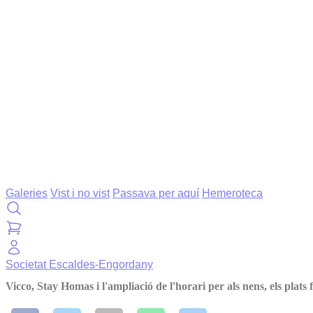
Galeries
Vist i no vist
Passava per aquí
Hemeroteca
Societat
Escaldes-Engordany
Vicco, Stay Homas i l'ampliació de l'horari per als nens, els plat