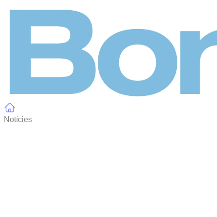
Panell de gestió de galetes
Notícies