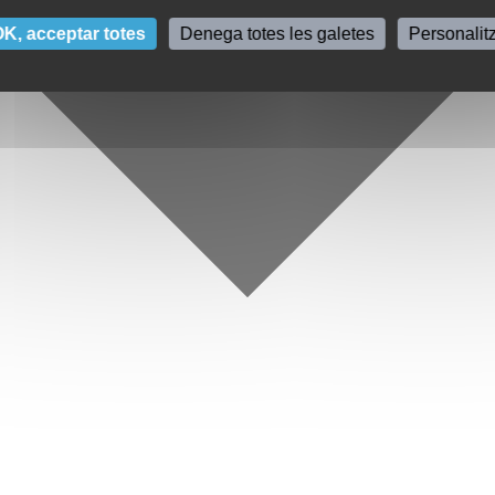
K, acceptar totes
Denega totes les galetes
Personalit