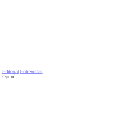
Editorial
Entrevistes
Opinió