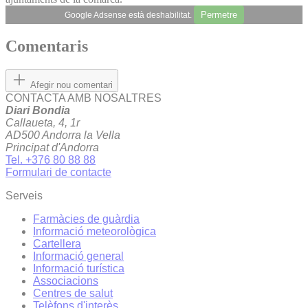
Permetre
Google Adsense està deshabilitat.
Comentaris
Afegir nou comentari
CONTACTA AMB NOSALTRES
Diari Bondia
Callaueta, 4, 1r
AD500 Andorra la Vella
Principat d'Andorra
Tel. +376 80 88 88
Formulari de contacte
Serveis
Farmàcies de guàrdia
Informació meteorològica
Cartellera
Informació general
Informació turística
Associacions
Centres de salut
Telèfons d'interès