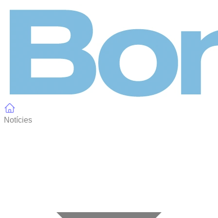
Panell de gestió de galetes
Notícies