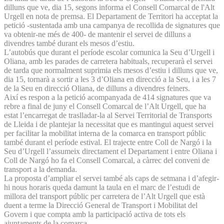
dilluns que ve, dia 15, segons informa el Consell Comarcal de l'Alt
Urgell en nota de premsa. El Departament de Territori ha acceptat la
petició -sustentada amb una campanya de recollida de signatures que
va obtenir-ne més de 400- de mantenir el servei de dilluns a
divendres també durant els mesos d’estiu.
L’autobús que durant el període escolar comunica la Seu d’Urgell i
Oliana, amb les parades de carretera habituals, recuperarà el servei
de tarda que normalment suprimia els mesos d’estiu i dilluns que ve,
dia 15, tornarà a sortir a les 3 d’Oliana en direcció a la Seu, i a les 7
de la Seu en direcció Oliana, de dilluns a divendres feiners.
Així es respon a la petició acompanyada de 414 signatures que va
rebre a final de juny el Consell Comarcal de l’Alt Urgell, que ha
estat l’encarregat de traslladar-la al Servei Territorial de Transports
de Lleida i de plantejar la necessitat que es mantingui aquest servei
per facilitar la mobilitat interna de la comarca en transport públic
també durant el període estival. El trajecte entre Coll de Nargó i la
Seu d’Urgell l’assumeix directament el Departament i entre Oliana i
Coll de Nargó ho fa el Consell Comarcal, a càrrec del conveni de
transport a la demanda.
La proposta d’ampliar el servei també als caps de setmana i d’afegir-
hi nous horaris queda damunt la taula en el marc de l’estudi de
millora del transport públic per carretera de l’Alt Urgell que està
duent a terme la Direcció General de Transport i Mobilitat del
Govern i que compta amb la participació activa de tots els
ajuntaments de la comarca.