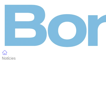
Panell de gestió de galetes
Notícies