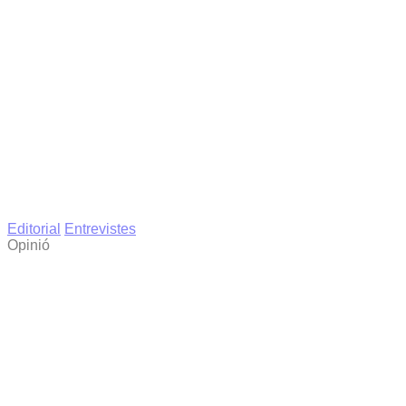
Editorial
Entrevistes
Opinió