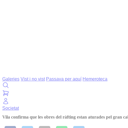
Galeries
Vist i no vist
Passava per aquí
Hemeroteca
Societat
Vila confirma que les obres del ràfting estan aturades pel gran cab