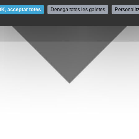
K, acceptar totes
Denega totes les galetes
Personalit