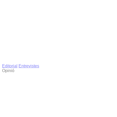
Editorial
Entrevistes
Opinió