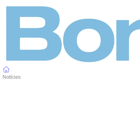
Panell de gestió de galetes
Notícies