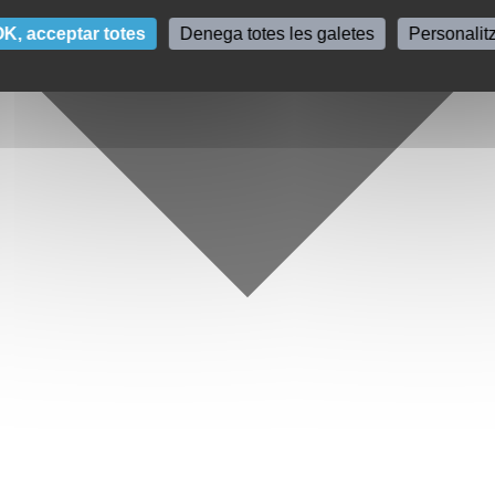
K, acceptar totes
Denega totes les galetes
Personalit