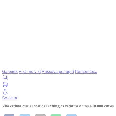
Galeries
Vist i no vist
Passava per aquí
Hemeroteca
Societat
Vila estima que el cost del ràfting es reduirà a uns 400.000 euros