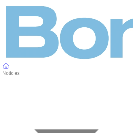
Panell de gestió de galetes
Notícies