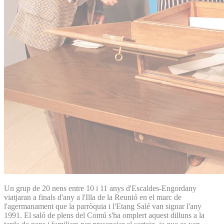
Un grup de 20 nens entre 10 i 11 anys d'Escaldes-Engordany
viatjaran a finals d'any a l'Illa de la Reunió en el marc de
l'agermanament que la parròquia i l'Etang Salé van signar l'any
1991. El saló de plens del Comú s'ha omplert aquest dilluns a la