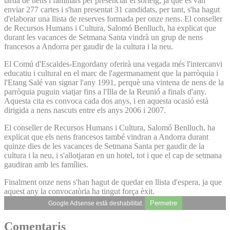
tarda de nens i familiars per presenciar el sorteig, ja que es van
enviar 277 cartes i s'han presentat 31 candidats, per tant, s'ha hagut
d'elaborar una llista de reserves formada per onze nens. El conseller
de Recursos Humans i Cultura, Salomó Benlluch, ha explicat que
durant les vacances de Setmana Santa vindrà un grup de nens
francesos a Andorra per gaudir de la cultura i la neu.
El Comú d'Escaldes-Engordany oferirà una vegada més l'intercanvi
educatiu i cultural en el marc de l'agermanament que la parròquia i
l'Etang Salé van signar l'any 1991, perquè una vintena de nens de la
parròquia puguin viatjar fins a l'Illa de la Reunió a finals d'any.
Aquesta cita es convoca cada dos anys, i en aquesta ocasió està
dirigida a nens nascuts entre els anys 2006 i 2007.
El conseller de Recursos Humans i Cultura, Salomó Benlluch, ha
explicat que els nens francesos també vindran a Andorra durant
quinze dies de les vacances de Setmana Santa per gaudir de la
cultura i la neu, i s'allotjaran en un hotel, tot i que el cap de setmana
gaudiran amb les famílies.
Finalment onze nens s'han hagut de quedar en llista d'espera, ja que
aquest any la convocatòria ha tingut força èxit.
Permetre
Google Adsense està deshabilitat.
Comentaris