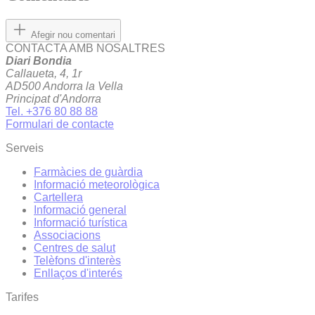
Afegir nou comentari
CONTACTA AMB NOSALTRES
Diari Bondia
Callaueta, 4, 1r
AD500 Andorra la Vella
Principat d'Andorra
Tel. +376 80 88 88
Formulari de contacte
Serveis
Farmàcies de guàrdia
Informació meteorològica
Cartellera
Informació general
Informació turística
Associacions
Centres de salut
Telèfons d'interès
Enllaços d'interés
Tarifes