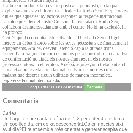
simplificació absurda i injusta.
L'article reprodueix la meva resposta a la periodista, en la qual
explicava que es va informar a l'alcalde i a Ràdio Seu. El que no es
diu és que aquestes invitacions responen al respecte institucional,
l'alcalde presideix el nostre Consorci Universitari, i Ràdio Seu,
col·labora desinteressadament amb el centre. No hi ha exclusió, hi
ha protocol.
Cert és que la comunitat educativa de la Uned a la Seu d'Urgell
mereix un debat rigorós sobre les seves necessitats de finançament i
equipaments. Ara bé, desviar l'atenció cap a la durada d'una
fotografia o fragmentar correus interns per a construir una narrativa
de confrontació no ajuda els nostres alumnes, ni els nostres
professors tutors, ni el territori. Això sí, aquí seguim treballant amb
la mateixa honestedat amb la qual escrivim els nostres correus,
malgrat que després siguin utilitzats de manera incompleta,
tergiversada i malintencionada.
Permetre
Google Adsense està deshabilitat.
Comentaris
Carles
He hagut de buscar la notícia del 5-2 per entendre el tema.
Un cop llegida, em deixa desconcertat.Calen notícies així
avui dia?El relat sembla més orientat a generar sospita que