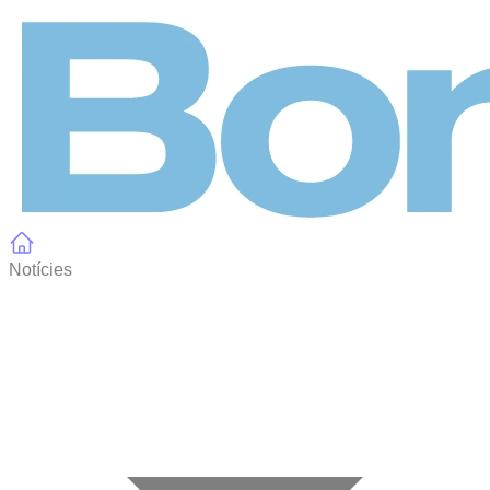
Panell de gestió de galetes
Notícies