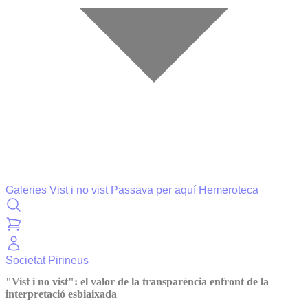
Galeries
Vist i no vist
Passava per aquí
Hemeroteca
Societat
Pirineus
"Vist i no vist": el valor de la transparència enfront de la
interpretació esbiaixada