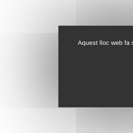
Aquest lloc web fa s