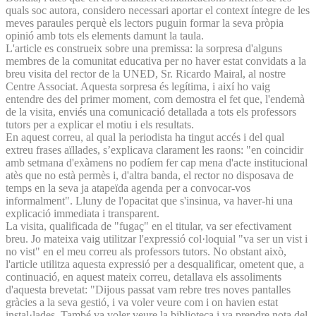
quals soc autora, considero necessari aportar el context íntegre de les
meves paraules perquè els lectors puguin formar la seva pròpia
opinió amb tots els elements damunt la taula.
L'article es construeix sobre una premissa: la sorpresa d'alguns
membres de la comunitat educativa per no haver estat convidats a la
breu visita del rector de la UNED, Sr. Ricardo Mairal, al nostre
Centre Associat. Aquesta sorpresa és legítima, i així ho vaig
entendre des del primer moment, com demostra el fet que, l'endemà
de la visita, enviés una comunicació detallada a tots els professors
tutors per a explicar el motiu i els resultats.
En aquest correu, al qual la periodista ha tingut accés i del qual
extreu frases aïllades, s’explicava clarament les raons: "en coincidir
amb setmana d'exàmens no podíem fer cap mena d'acte institucional
atès que no està permès i, d'altra banda, el rector no disposava de
temps en la seva ja atapeïda agenda per a convocar-vos
informalment". Lluny de l'opacitat que s'insinua, va haver-hi una
explicació immediata i transparent.
La visita, qualificada de "fugaç" en el titular, va ser efectivament
breu. Jo mateixa vaig utilitzar l'expressió col·loquial "va ser un vist i
no vist" en el meu correu als professors tutors. No obstant això,
l'article utilitza aquesta expressió per a desqualificar, ometent que, a
continuació, en aquest mateix correu, detallava els assoliments
d'aquesta brevetat: "Dijous passat vam rebre tres noves pantalles
gràcies a la seva gestió, i va voler veure com i on havien estat
instal·lades. També va voler veure la biblioteca i va prendre nota del