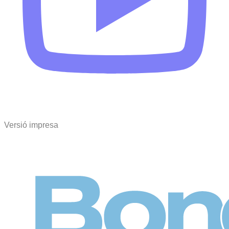
Versió impresa