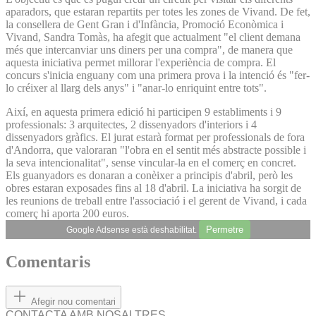
aparadors, que estaran repartits per totes les zones de Vivand. De fet,
la consellera de Gent Gran i d'Infància, Promoció Econòmica i
Vivand, Sandra Tomàs, ha afegit que actualment "el client demana
més que intercanviar uns diners per una compra", de manera que
aquesta iniciativa permet millorar l'experiència de compra. El
concurs s'inicia enguany com una primera prova i la intenció és "fer-
lo créixer al llarg dels anys" i "anar-lo enriquint entre tots".
Així, en aquesta primera edició hi participen 9 establiments i 9
professionals: 3 arquitectes, 2 dissenyadors d'interiors i 4
dissenyadors gràfics. El jurat estarà format per professionals de fora
d'Andorra, que valoraran "l'obra en el sentit més abstracte possible i
la seva intencionalitat", sense vincular-la en el comerç en concret.
Els guanyadors es donaran a conèixer a principis d'abril, però les
obres estaran exposades fins al 18 d'abril. La iniciativa ha sorgit de
les reunions de treball entre l'associació i el gerent de Vivand, i cada
comerç hi aporta 200 euros.
Permetre
Google Adsense està deshabilitat.
Comentaris
Afegir nou comentari
CONTACTA AMB NOSALTRES