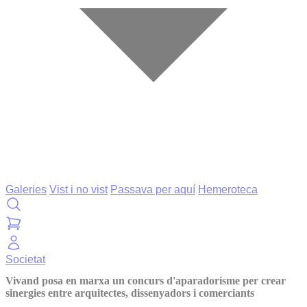
Galeries
Vist i no vist
Passava per aquí
Hemeroteca
Societat
Vivand posa en marxa un concurs d'aparadorisme per crear
sinergies entre arquitectes, dissenyadors i comerciants