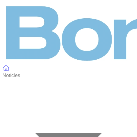
Panell de gestió de galetes
Notícies