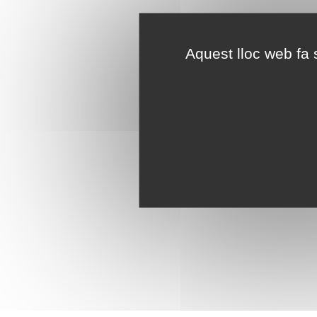
Aquest lloc web fa s