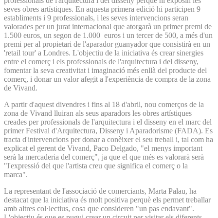
professionals de l'arquitectura i del disseny perquè hi exposin les
seves obres artístiques. En aquesta primera edició hi participen 9
establiments i 9 professionals, i les seves intervencions seran
valorades per un jurat internacional que atorgarà un primer premi de
1.500 euros, un segon de 1.000 euros i un tercer de 500, a més d'un
premi per al propietari de l'aparador guanyador que consistirà en un
'retail tour' a Londres. L'objectiu de la iniciativa és crear sinergies
entre el comerç i els professionals de l'arquitectura i del disseny,
fomentar la seva creativitat i imaginació més enllà del producte del
comerç, i donar un valor afegit a l'experiència de compra de la zona
de Vivand.
A partir d'aquest divendres i fins al 18 d'abril, nou comerços de la
zona de Vivand lluiran als seus aparadors les obres artístiques
creades per professionals de l'arquitectura i el disseny en el marc del
primer Festival d'Arquitectura, Disseny i Aparadorisme (FADA). Es
tracta d'intervencions per donar a conèixer el seu treball i, tal com ha
explicat el gerent de Vivand, Paco Delgado, "el menys important
serà la mercaderia del comerç", ja que el que més es valorarà serà
"l'expressió del que l'artista creu que significa el comerç o la
marca".
La representant de l'associació de comerciants, Marta Palau, ha
destacat que la iniciativa és molt positiva perquè els permet treballar
amb altres col·lectius, cosa que consideren "un pas endavant".
L'objectiu és que es pugui crear un circuit per visitar els diferents