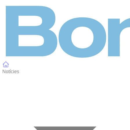
Panell de gestió de galetes
Notícies