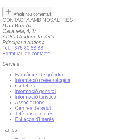
Afegir nou comentari
CONTACTA AMB NOSALTRES
Diari Bondia
Callaueta, 4, 1r
AD500 Andorra la Vella
Principat d'Andorra
Tel. +376 80 88 88
Formulari de contacte
Serveis
Farmàcies de guàrdia
Informació meteorològica
Cartellera
Informació general
Informació turística
Associacions
Centres de salut
Telèfons d'interès
Enllaços d'interés
Tarifes