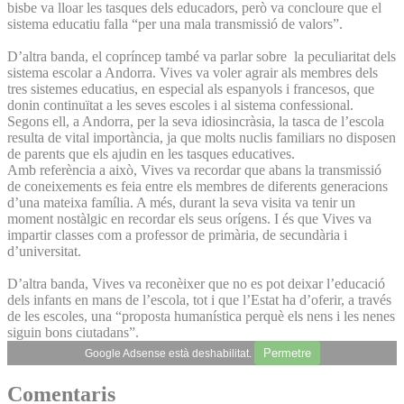
bisbe va lloar les tasques dels educadors, però va concloure que el
sistema educatiu falla “per una mala transmissió de valors”.
D’altra banda, el copríncep també va parlar sobre la peculiaritat dels
sistema escolar a Andorra. Vives va voler agrair als membres dels
tres sistemes educatius, en especial als espanyols i francesos, que
donin continuïtat a les seves escoles i al sistema confessional.
Segons ell, a Andorra, per la seva idiosincràsia, la tasca de l’escola
resulta de vital importància, ja que molts nuclis familiars no disposen
de parents que els ajudin en les tasques educatives.
Amb referència a això, Vives va recordar que abans la transmissió
de coneixements es feia entre els membres de diferents generacions
d’una mateixa família. A més, durant la seva visita va tenir un
moment nostàlgic en recordar els seus orígens. I és que Vives va
impartir classes com a professor de primària, de secundària i
d’universitat.
D’altra banda, Vives va reconèixer que no es pot deixar l’educació
dels infants en mans de l’escola, tot i que l’Estat ha d’oferir, a través
de les escoles, una “proposta humanística perquè els nens i les nenes
siguin bons ciutadans”.
Permetre
Google Adsense està deshabilitat.
Comentaris