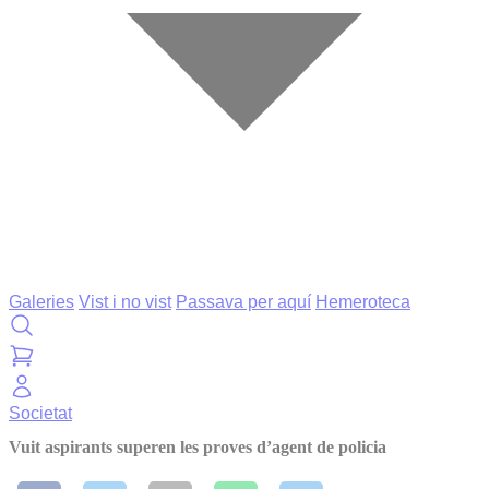
Galeries
Vist i no vist
Passava per aquí
Hemeroteca
Societat
Vuit aspirants superen les proves d’agent de policia