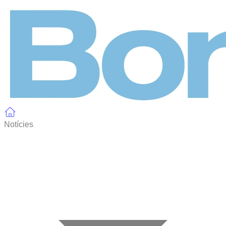
Panell de gestió de galetes
Notícies