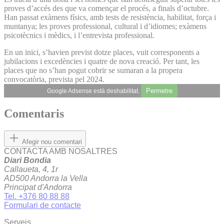
proves d’accés des que va començar el procés, a finals d’octubre.
Han passat exàmens físics, amb tests de resistència, habilitat, força i
muntanya; les proves professional, cultural i d’idiomes; exàmens
psicotècnics i mèdics, i l’entrevista professional.
En un inici, s’havien previst dotze places, vuit corresponents a
jubilacions i excedències i quatre de nova creació. Per tant, les
places que no s’han pogut cobrir se sumaran a la propera
convocatòria, prevista pel 2024.
Permetre
Google Adsense està deshabilitat.
Comentaris
Afegir nou comentari
CONTACTA AMB NOSALTRES
Diari Bondia
Callaueta, 4, 1r
AD500 Andorra la Vella
Principat d'Andorra
Tel. +376 80 88 88
Formulari de contacte
Serveis