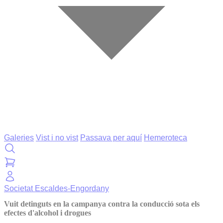
Galeries
Vist i no vist
Passava per aquí
Hemeroteca
Societat
Escaldes-Engordany
Vuit detinguts en la campanya contra la conducció sota els
efectes d'alcohol i drogues