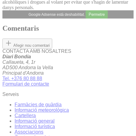
alcohòliques i drogues al volant per evitar que s'hagin de lamentar
danys personals.
Permetre
Google Adsense està deshabilitat.
Comentaris
Afegir nou comentari
CONTACTA AMB NOSALTRES
Diari Bondia
Callaueta, 4, 1r
AD500 Andorra la Vella
Principat d'Andorra
Tel. +376 80 88 88
Formulari de contacte
Serveis
Farmàcies de guàrdia
Informació meteorològica
Cartellera
Informació general
Informació turística
Associacions