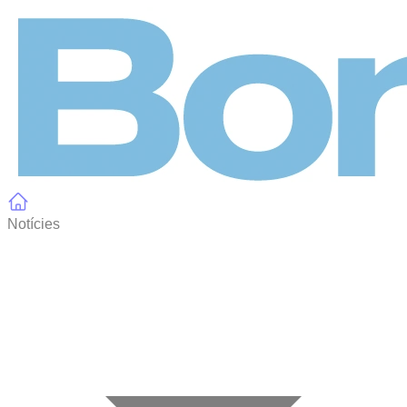
Panell de gestió de galetes
Notícies