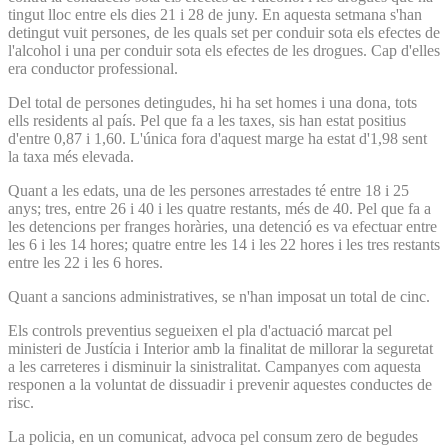
tingut lloc entre els dies 21 i 28 de juny. En aquesta setmana s'han
detingut vuit persones, de les quals set per conduir sota els efectes de
l'alcohol i una per conduir sota els efectes de les drogues. Cap d'elles
era conductor professional.
Del total de persones detingudes, hi ha set homes i una dona, tots
ells residents al país. Pel que fa a les taxes, sis han estat positius
d'entre 0,87 i 1,60. L'única fora d'aquest marge ha estat d'1,98 sent
la taxa més elevada.
Quant a les edats, una de les persones arrestades té entre 18 i 25
anys; tres, entre 26 i 40 i les quatre restants, més de 40. Pel que fa a
les detencions per franges horàries, una detenció es va efectuar entre
les 6 i les 14 hores; quatre entre les 14 i les 22 hores i les tres restants
entre les 22 i les 6 hores.
Quant a sancions administratives, se n'han imposat un total de cinc.
Els controls preventius segueixen el pla d'actuació marcat pel
ministeri de Justícia i Interior amb la finalitat de millorar la seguretat
a les carreteres i disminuir la sinistralitat. Campanyes com aquesta
responen a la voluntat de dissuadir i prevenir aquestes conductes de
risc.
La policia, en un comunicat, advoca pel consum zero de begudes