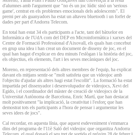
Moreno, Tània Prats i Paulo Gonçalves han convençut a la resta
d'alumnes amb l'argument que "no és un joc lúdic sinó un 'serious
game', centrat en els problemes emocionals dels adolescents". El
premi per als guanyadors ha estat un altaveu bluetooth i un forfet de
dades per part d'Andorra Telecom.
En total han estat 34 els participants a l'acte, tant del bàtxelor en
Informàtica de l'UdA com del DEP en Microinformàtica i xarxes del
Centre de Formació Professional d'Aixovall, els quals han concebut
en grup una idea i han creat un document de disseny de joc, en el
qual han hagut d'explicar en deu minuts l'eslògan i la història del joc,
els objectius, els elements, l'art i les seves mecàniques del joc.
Moreno, en representació dels altres membres de l'equip, ha explicat
davant els mitjans sentir-se "molt satisfeta que un videojoc amb
l'objectiu d'ajudar als altres hagi estat l'escollit". La formació ha estat
impartida pel dissenyador i desenvolupador de videojocs, Xevi del
Egido, i el coordinador del màster de creació de videojocs de la
Universitat Autònoma de Barcelona, Enric Martí, que han destacat
molt positivament "la implicació, la creativitat i l'esforç que han
demostrat tots els participants a l'hora de pensar i argumentar les
seves idees de jocs".
Cal recordar, en aquesta línia, que aquest esdeveniment s'emmarca
dins del programa de l'11è Saló del videojoc que organitza Andorra
Telecom, el qual donarà el seu tret de sortida el pròxim 28 de febrer i