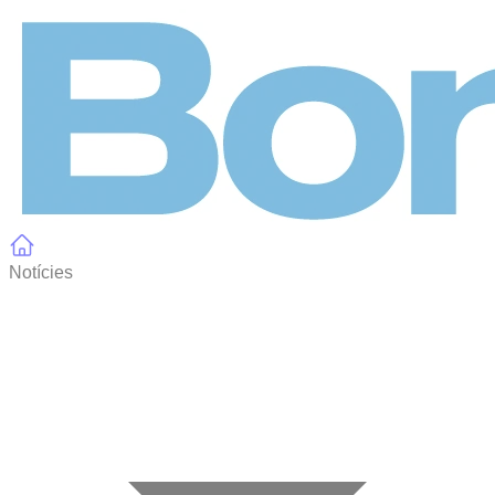
Panell de gestió de galetes
Notícies