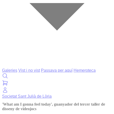
Galeries
Vist i no vist
Passava per aquí
Hemeroteca
Societat
Sant Julià de Lòria
'What am I gonna feel today', guanyador del tercer taller de
disseny de videojocs