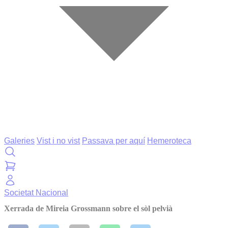
Galeries
Vist i no vist
Passava per aquí
Hemeroteca
Societat
Nacional
Xerrada de Mireia Grossmann sobre el sòl pelvià