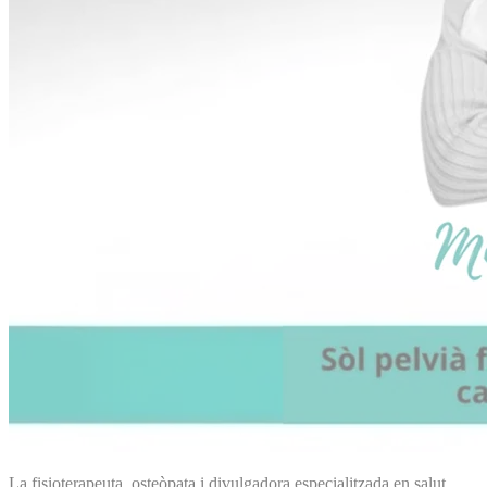
La fisioterapeuta, osteòpata i divulgadora especialitzada en salut