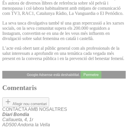
És autora de diversos llibres de referència sobre sòl pelvià i
menopausa i col·labora habitualment amb mitjans de comunicació
com TV3, RAC1, Catalunya Ràdio, La Vanguardia o El Periódico.
La seva tasca divulgativa també té una gran repercussió a les xarxes
socials, on la seva comunitat supera els 200.000 seguidors a
Instagram, convertint-se en una de les veus més influents en
divulgació sobre salut femenina en català i castellà.
L’acte està obert tant al públic general com als professionals de la
salut interessats a aprofundir en una temàtica cada vegada més
present en la conversa pública i en la prevenció del benestar femení.
Permetre
Google Adsense està deshabilitat.
Comentaris
Afegir nou comentari
CONTACTA AMB NOSALTRES
Diari Bondia
Callaueta, 4, 1r
AD500 Andorra la Vella