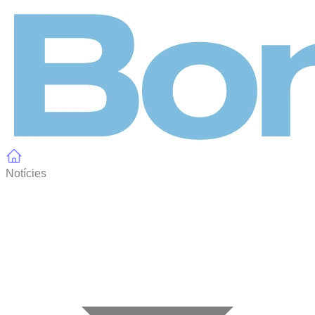
Panell de gestió de galetes
Notícies