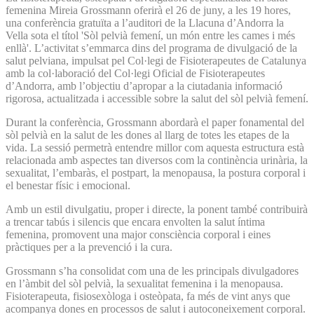
femenina Mireia Grossmann oferirà el 26 de juny, a les 19 hores,
una conferència gratuïta a l’auditori de la Llacuna d’Andorra la
Vella sota el títol 'Sòl pelvià femení, un món entre les cames i més
enllà'. L’activitat s’emmarca dins del programa de divulgació de la
salut pelviana, impulsat pel Col·legi de Fisioterapeutes de Catalunya
amb la col·laboració del Col·legi Oficial de Fisioterapeutes
d’Andorra, amb l’objectiu d’apropar a la ciutadania informació
rigorosa, actualitzada i accessible sobre la salut del sòl pelvià femení.
Durant la conferència, Grossmann abordarà el paper fonamental del
sòl pelvià en la salut de les dones al llarg de totes les etapes de la
vida. La sessió permetrà entendre millor com aquesta estructura està
relacionada amb aspectes tan diversos com la continència urinària, la
sexualitat, l’embaràs, el postpart, la menopausa, la postura corporal i
el benestar físic i emocional.
Amb un estil divulgatiu, proper i directe, la ponent també contribuirà
a trencar tabús i silencis que encara envolten la salut íntima
femenina, promovent una major consciència corporal i eines
pràctiques per a la prevenció i la cura.
Grossmann s’ha consolidat com una de les principals divulgadores
en l’àmbit del sòl pelvià, la sexualitat femenina i la menopausa.
Fisioterapeuta, fisiosexòloga i osteòpata, fa més de vint anys que
acompanya dones en processos de salut i autoconeixement corporal.