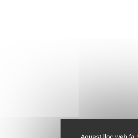
Aquest lloc web fa s