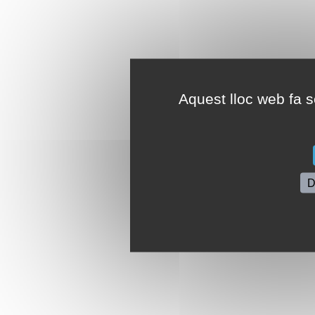
Aquest lloc web fa se
D