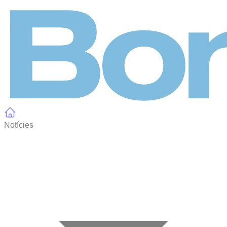
Panell de gestió de galetes
Notícies