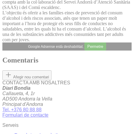
compta amb la col·laboració del Servei Andorrà d’Atenció Sanitària
(SAAS) i del Comú escaldenc.
L’objectiu és oferir a les famílies eines de prevenció del consum
d’alcohol i dels riscos associats, atès que tenen un paper molt
important a l’hora de protegir els seus fills de conductes no
saludables, entre les quals hi ha el consum d’alcohol. L’alcohol és
una de les substàncies addictives més consumides tant per adults
com per joves.
Permetre
Google Adsense està deshabilitat.
Comentaris
Afegir nou comentari
CONTACTA AMB NOSALTRES
Diari Bondia
Callaueta, 4, 1r
AD500 Andorra la Vella
Principat d'Andorra
Tel. +376 80 88 88
Formulari de contacte
Serveis