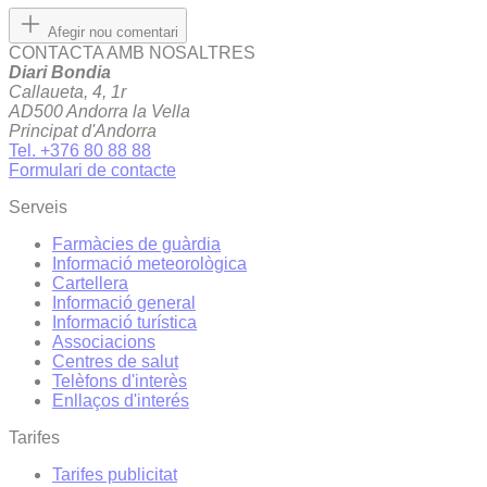
Afegir nou comentari
CONTACTA AMB NOSALTRES
Diari Bondia
Callaueta, 4, 1r
AD500 Andorra la Vella
Principat d'Andorra
Tel. +376 80 88 88
Formulari de contacte
Serveis
Farmàcies de guàrdia
Informació meteorològica
Cartellera
Informació general
Informació turística
Associacions
Centres de salut
Telèfons d'interès
Enllaços d'interés
Tarifes
Tarifes publicitat