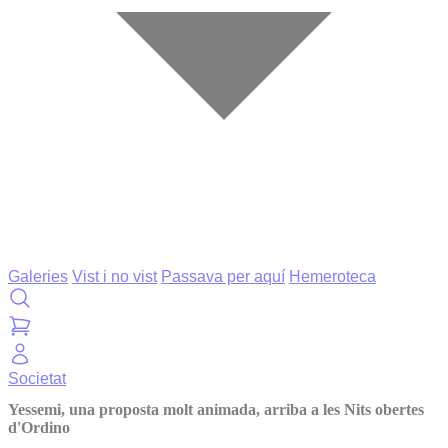
Galeries
Vist i no vist
Passava per aquí
Hemeroteca
Societat
Yessemi, una proposta molt animada, arriba a les Nits obertes
d'Ordino