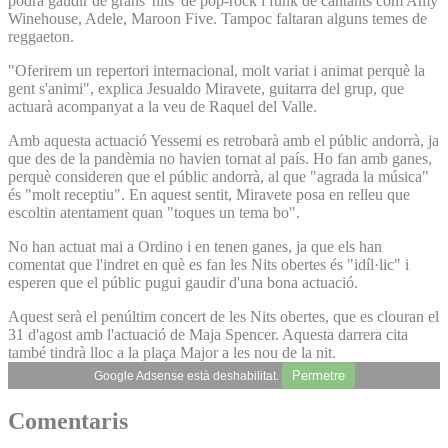
podrà gaudir de grans 'hits' de pop-rock i funk de cantants com Amy
Winehouse, Adele, Maroon Five. Tampoc faltaran alguns temes de
reggaeton.
"Oferirem un repertori internacional, molt variat i animat perquè la
gent s'animi", explica Jesualdo Miravete, guitarra del grup, que
actuarà acompanyat a la veu de Raquel del Valle.
Amb aquesta actuació Yessemi es retrobarà amb el públic andorrà, ja
que des de la pandèmia no havien tornat al país. Ho fan amb ganes,
perquè consideren que el públic andorrà, al que "agrada la música"
és "molt receptiu". En aquest sentit, Miravete posa en relleu que
escoltin atentament quan "toques un tema bo".
No han actuat mai a Ordino i en tenen ganes, ja que els han
comentat que l'indret en què es fan les Nits obertes és "idíl·lic" i
esperen que el públic pugui gaudir d'una bona actuació.
Aquest serà el penúltim concert de les Nits obertes, que es clouran el
31 d'agost amb l'actuació de Maja Spencer. Aquesta darrera cita
també tindrà lloc a la plaça Major a les nou de la nit.
Permetre
Google Adsense està deshabilitat.
Comentaris