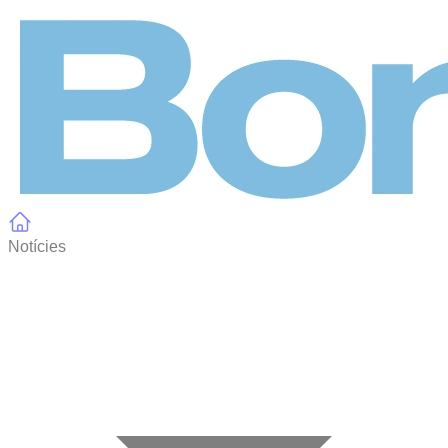
Panell de gestió de galetes
Notícies