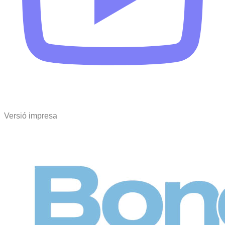
Versió impresa