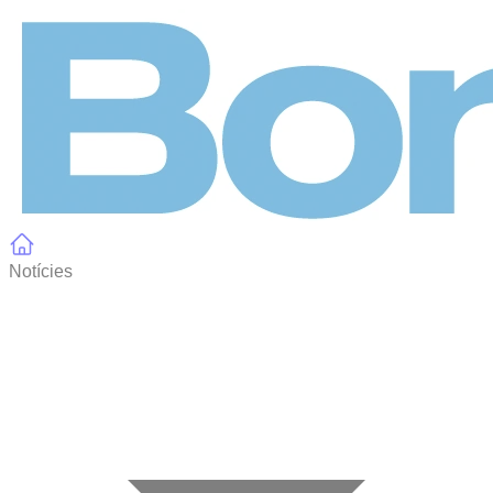
Panell de gestió de galetes
Notícies