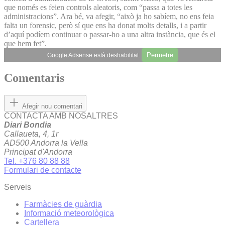
que només es feien controls aleatoris, com “passa a totes les
administracions”. Ara bé, va afegir, “això ja ho sabíem, no ens feia
falta un forensic, però sí que ens ha donat molts detalls, i a partir
d’aquí podíem continuar o passar-ho a una altra instància, que és el
que hem fet”.
Permetre
Google Adsense està deshabilitat.
Comentaris
Afegir nou comentari
CONTACTA AMB NOSALTRES
Diari Bondia
Callaueta, 4, 1r
AD500 Andorra la Vella
Principat d'Andorra
Tel. +376 80 88 88
Formulari de contacte
Serveis
Farmàcies de guàrdia
Informació meteorològica
Cartellera