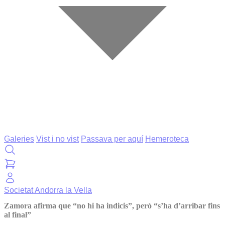
Galeries
Vist i no vist
Passava per aquí
Hemeroteca
Societat
Andorra la Vella
Zamora afirma que “no hi ha indicis”, però “s’ha d’arribar fins
al final”