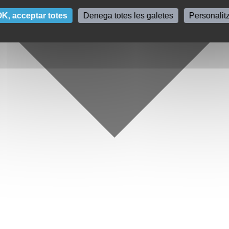
K, acceptar totes
Denega totes les galetes
Personalit