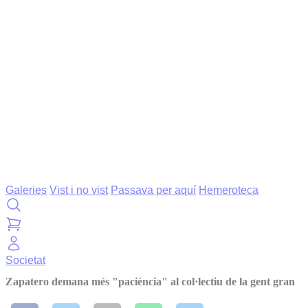
Galeries
Vist i no vist
Passava per aquí
Hemeroteca
Societat
Zapatero demana més "paciència" al col·lectiu de la gent gran