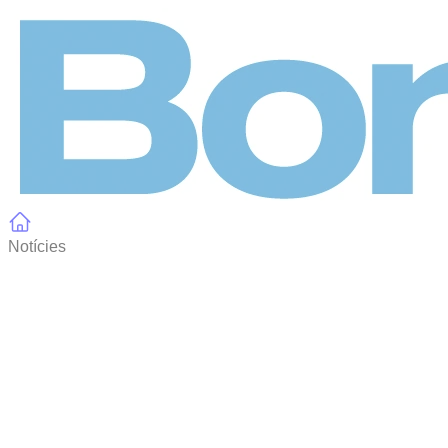
Panell de gestió de galetes
Notícies