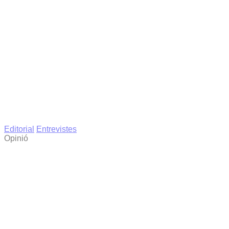
Editorial
Entrevistes
Opinió