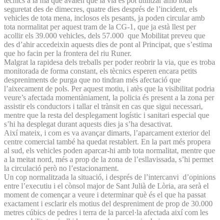
tècnics a la mà que avalen que la via es pot utilitzar amb total
seguretat des de dimecres, quatre dies després de l’incident, els
vehicles de tota mena, inclosos els pesants, ja poden circular amb
tota normalitat per aquest tram de la CG-1, que ja està llest per
acollir els 39.000 vehicles, dels 57.000 que Mobilitat preveu que
des d’ahir accedeixin aquests dies de pont al Principat, que s’estima
que ho facin per la frontera del riu Runer.
Malgrat la rapidesa dels treballs per poder reobrir la via, que es troba
monitorada de forma constant, els tècnics esperen encara petits
despreniments de purga que no tindran més afectació que
l’aixecament de pols. Per aquest motiu, i atès que la visibilitat podria
veure’s afectada momentàniament, la policia és present a la zona per
assistir els conductors i tallar el trànsit en cas que sigui necessari,
mentre que la resta del desplegament logístic i sanitari especial que
s’hi ha desplegat durant aquests dies ja s’ha desactivat.
Així mateix, i com es va avançar dimarts, l’aparcament exterior del
centre comercial també ha quedat restablert. En la part més propera
al sud, els vehicles poden aparcar-hi amb tota normalitat, mentre que
a la meitat nord, més a prop de la zona de l’esllavissada, s’hi permet
la circulació però no l’estacionament.
Un cop normalitzada la situació, i després de l’intercanvi d’opinions
entre l’executiu i el cònsol major de Sant Julià de Lòria, ara serà el
moment de començar a veure i determinar què és el que ha passat
exactament i esclarir els motius del despreniment de prop de 30.000
metres cúbics de pedres i terra de la parcel·la afectada així com les