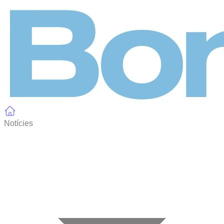
Panell de gestió de galetes
Notícies