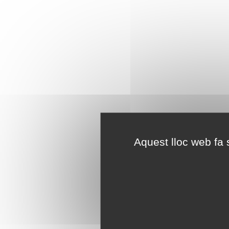
Aquest lloc web fa s