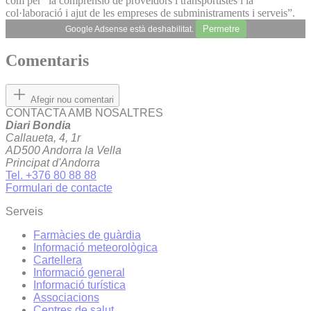
com per “la comprensió de proveïdors i transportistes i la
col·laboració i ajut de les empreses de subministraments i serveis”.
Permetre
Google Adsense està deshabilitat.
Comentaris
Afegir nou comentari
CONTACTA AMB NOSALTRES
Diari Bondia
Callaueta, 4, 1r
AD500 Andorra la Vella
Principat d'Andorra
Tel. +376 80 88 88
Formulari de contacte
Serveis
Farmàcies de guàrdia
Informació meteorològica
Cartellera
Informació general
Informació turística
Associacions
Centres de salut