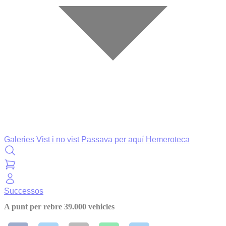
Galeries
Vist i no vist
Passava per aquí
Hemeroteca
Successos
A punt per rebre 39.000 vehicles