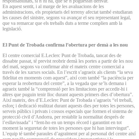
responsabilitats, si n’hi ha, que se’n poguessin derivar.
En aquest sentit, i al marge de les avaluacions de les
administracions, els propietaris del terreny afectat també estudiaran
les causes del sinistre, segons va avançar el seu representant legal,
que va remarcar que els treballs duts a terme complien amb la
legislació.
El Punt de Trobada confirma l’obertura per demà a les nou
El centre comercial E.Leclerc Punt de Trobada, tancat des de
dissabte passat, té previst reobrir demà les portes a partir de les nou
del matí, segons va confirmar ahir el mateix centre comercial a
través de les xarxes socials. En l’escrit s’agraeix als clients “la seva
fidelitat en moments com aquest”, així com també “la paciència per
esperar la reobertura del centre”, a la vegada que se’ls demana i
agraeix també la “comprensió per les limitacions per accedir-hi i
altres que puguin tenir lloc durant aquests primers dies d’obertura”.
Així mateix, des d’E.Leclerc Punt de Trobada s’agraeix “el treball,
esforç i dedicació realitzat durant aquests dies per totes les persones,
serveis públics i privats i cossos especials que formen el sistema de
protecció civil d’Andorra, per restablir la normalitat després de
l’esllavissada” i “fent-ho en un temps rècord i garantint en tot
moment la seguretat de totes les persones que hi han intervingut”.
L’equip té també paraules d’agraïment per al personal del centre així