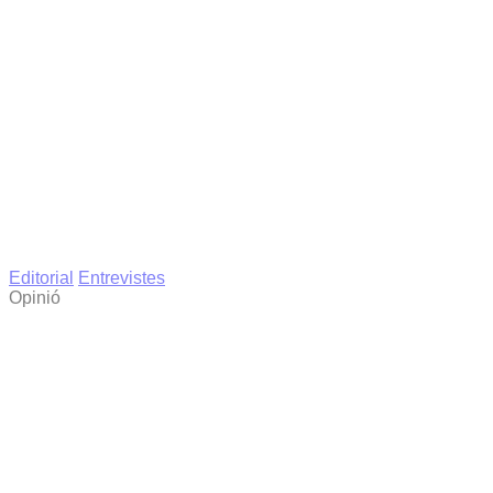
Editorial
Entrevistes
Opinió