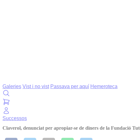
Galeries
Vist i no vist
Passava per aquí
Hemeroteca
Successos
Claverol, denunciat per apropiar-se de diners de la Fundació Tut