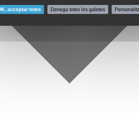
K, acceptar totes
Denega totes les galetes
Personalit