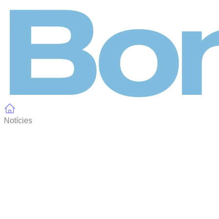
Panell de gestió de galetes
Notícies