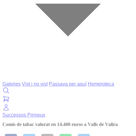
Galeries
Vist i no vist
Passava per aquí
Hemeroteca
Successos
Pirineus
Comís de tabac valorat en 14.400 euros a Valls de Valira