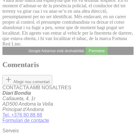
Vitara amb matrícula espanyola que els va semblar sospitós. En el
moment d’adonar-se de la presència policial, el conductor del tot
terreny va girar cua i va anar-se’n en una altra direcció,
presumptament per no ser identificat. Més endavant, en un carrer
proper al control, el presumpte contrabandista va deixar el cotxe
abandonat i va fugir a peu, sense que de moment hagi pogut ser
localitzat. Els agents van entrar al vehicle per la finestreta de darrere,
que estava oberta, i hi van localitzar el tabac, de la marca Fortuna
Red Line.
Permetre
Google Adsense està deshabilitat.
Comentaris
Afegir nou comentari
CONTACTA AMB NOSALTRES
Diari Bondia
Callaueta, 4, 1r
AD500 Andorra la Vella
Principat d'Andorra
Tel. +376 80 88 88
Formulari de contacte
Serveis