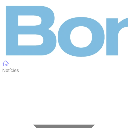
Panell de gestió de galetes
Notícies