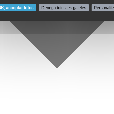
K, acceptar totes
Denega totes les galetes
Personalit