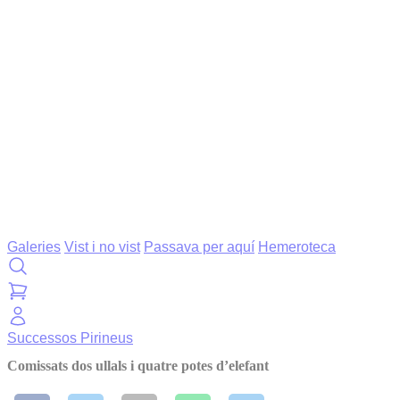
Galeries
Vist i no vist
Passava per aquí
Hemeroteca
Successos
Pirineus
Comissats dos ullals i quatre potes d’elefant