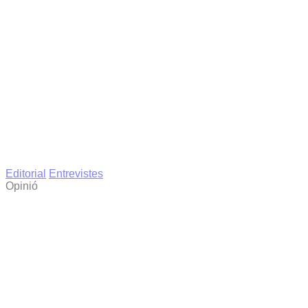
Editorial
Entrevistes
Opinió