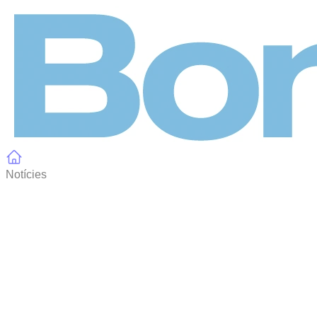
Panell de gestió de galetes
Notícies