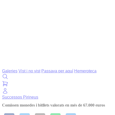
Galeries
Vist i no vist
Passava per aquí
Hemeroteca
Successos
Pirineus
Comissen monedes i bitllets valorats en més de 67.000 euros