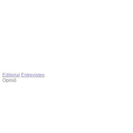
Editorial
Entrevistes
Opinió