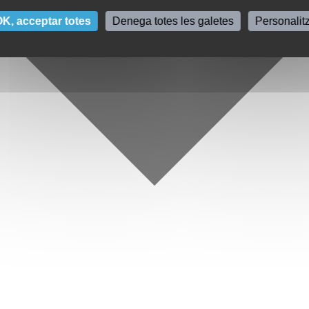
K, acceptar totes
Denega totes les galetes
Personalit