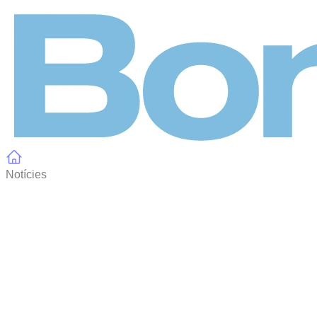
Panell de gestió de galetes
Notícies