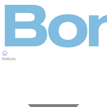
Panell de gestió de galetes
Notícies