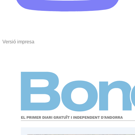
Versió impresa