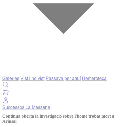
Galeries
Vist i no vist
Passava per aquí
Hemeroteca
Successos
La Massana
Continua oberta la investigació sobre l'home trobat mort a
Arinsal