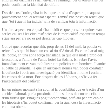
empremtes dactilars i s'han enviat a l'estranger per diverses vies per
poder confirmar la identitat del difunt.
Des del cos d'ordre, s'ha insistit que ara s'ha d'esperar que aquest
procediment doni el resultat esperat. També s'ha posat en relleu que
que "tot i que hi ha indicis" s'ha de verificar tota la informació.
Un altre aspecte en el qual s'ha incidit és que per saber quines van
ser les causes i les circumstàncies de la mort caldrà esperar un temps
i que ara per ara no es pot descartar cap hipòtesi.
Convé que recordar que ahir, prop de les 11 del matí, la policia va
rebre l’avís que hi havia un cos al riu d’Arinsal. Es va trobar al mig
del poble, en una zona força transitada, ja que està molt a prop del
telecabina, a l’altura de l’antic hotel La Solana. En rebre l’avís,
immediatament es van mobilitzar tant policies com bombers. I també
el batlle de guàrdia, ja que en arribar-hi només van poder constatar
la defunció i obrir una investigació per identificar l’home i esclarir
les causes de la mort. Poc després de les 13 hores ja s’havia fet
l’aixecament del cadàver.
En un primer moment s'ha apuntat la possibilitat que es tractés d’un
accident laboral, per la proximitat d’unes obres de construcció, o
d’un turista que s’hagués pogut desorientar, però ara per ara cap de
les hipòtesis s’ha pogut confirmar, per la qual cosa la investigació
continua oberta.