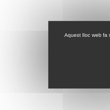
Aquest lloc web fa s