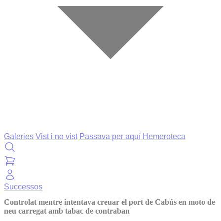
Galeries
Vist i no vist
Passava per aquí
Hemeroteca
Successos
Controlat mentre intentava creuar el port de Cabús en moto de
neu carregat amb tabac de contraban