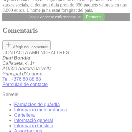
xarxes socials, el detingut duia prop de 950 paquets valorats en uns
3.000 euros. L'home ja ha estat foragitat del país.
Permetre
Google Adsense està deshabilitat.
Comentaris
Afegir nou comentari
CONTACTA AMB NOSALTRES
Diari Bondia
Callaueta, 4, 1r
AD500 Andorra la Vella
Principat d'Andorra
Tel. +376 80 88 88
Formulari de contacte
Serveis
Farmàcies de guàrdia
Informació meteorològica
Cartellera
Informació general
Informació turística
Associacions