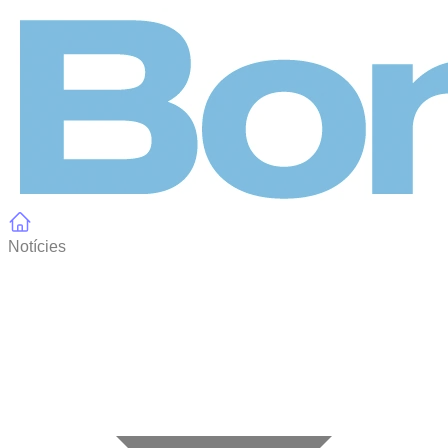
Panell de gestió de galetes
Notícies