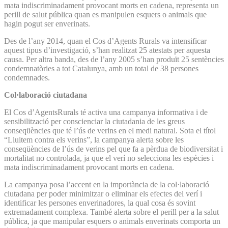
mata indiscriminadament provocant morts en cadena, representa un
perill de salut pública quan es manipulen esquers o animals que
hagin pogut ser enverinats.
Des de l’any 2014, quan el Cos d’Agents Rurals va intensificar
aquest tipus d’investigació, s’han realitzat 25 atestats per aquesta
causa. Per altra banda, des de l’any 2005 s’han produït 25 sentències
condemnatòries a tot Catalunya, amb un total de 38 persones
condemnades.
Col·laboració ciutadana
El Cos d’AgentsRurals té activa una campanya informativa i de
sensibilització per conscienciar la ciutadania de les greus
conseqüències que té l’ús de verins en el medi natural. Sota el títol
“Lluitem contra els verins”, la campanya alerta sobre les
conseqüències de l’ús de verins pel que fa a pèrdua de biodiversitat i
mortalitat no controlada, ja que el verí no selecciona les espècies i
mata indiscriminadament provocant morts en cadena.
La campanya posa l’accent en la importància de la col·laboració
ciutadana per poder minimitzar o eliminar els efectes del verí i
identificar les persones enverinadores, la qual cosa és sovint
extremadament complexa. També alerta sobre el perill per a la salut
pública, ja que manipular esquers o animals enverinats comporta un