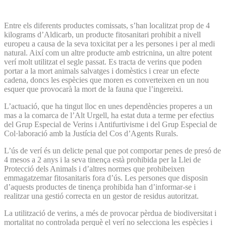
Entre els diferents productes comissats, s’han localitzat prop de 4
kilograms d’Aldicarb, un producte fitosanitari prohibit a nivell
europeu a causa de la seva toxicitat per a les persones i per al medi
natural. Així com un altre producte amb estricnina, un altre potent
verí molt utilitzat el segle passat. Es tracta de verins que poden
portar a la mort animals salvatges i domèstics i crear un efecte
cadena, doncs les espècies que moren es converteixen en un nou
esquer que provocarà la mort de la fauna que l’ingereixi.
L’actuació, que ha tingut lloc en unes dependències properes a un
mas a la comarca de l’Alt Urgell, ha estat duta a terme per efectius
del Grup Especial de Verins i Antifurtivisme i del Grup Especial de
Col·laboració amb la Justícia del Cos d’Agents Rurals.
L’ús de verí és un delicte penal que pot comportar penes de presó de
4 mesos a 2 anys i la seva tinença està prohibida per la Llei de
Protecció dels Animals i d’altres normes que prohibeixen
emmagatzemar fitosanitaris fora d’ús. Les persones que disposin
d’aquests productes de tinença prohibida han d’informar-se i
realitzar una gestió correcta en un gestor de residus autoritzat.
La utilització de verins, a més de provocar pèrdua de biodiversitat i
mortalitat no controlada perquè el verí no selecciona les espècies i