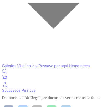
Galeries
Vist i no vist
Passava per aquí
Hemeroteca
Successos
Pirineus
Denunciat a l'Alt Urgell per tinença de verins contra la fauna