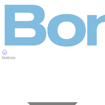
Panell de gestió de galetes
Notícies