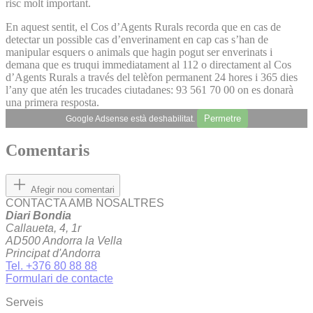
risc molt important.
En aquest sentit, el Cos d’Agents Rurals recorda que en cas de
detectar un possible cas d’enverinament en cap cas s’han de
manipular esquers o animals que hagin pogut ser enverinats i
demana que es truqui immediatament al 112 o directament al Cos
d’Agents Rurals a través del telèfon permanent 24 hores i 365 dies
l’any que atén les trucades ciutadanes: 93 561 70 00 on es donarà
una primera resposta.
Permetre
Google Adsense està deshabilitat.
Comentaris
Afegir nou comentari
CONTACTA AMB NOSALTRES
Diari Bondia
Callaueta, 4, 1r
AD500 Andorra la Vella
Principat d'Andorra
Tel. +376 80 88 88
Formulari de contacte
Serveis