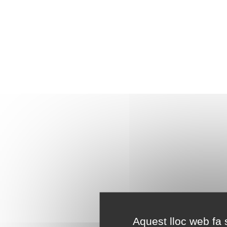
Aquest lloc web fa s