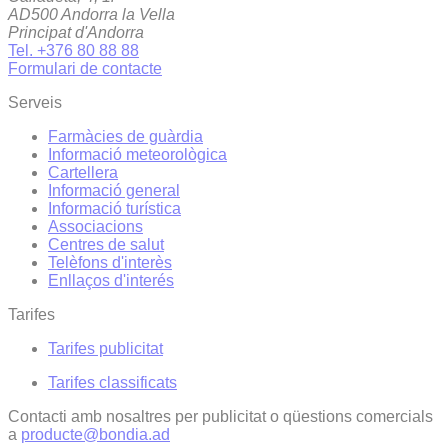
AD500 Andorra la Vella
Principat d'Andorra
Tel. +376 80 88 88
Formulari de contacte
Serveis
Farmàcies de guàrdia
Informació meteorològica
Cartellera
Informació general
Informació turística
Associacions
Centres de salut
Telèfons d'interès
Enllaços d'interés
Tarifes
Tarifes publicitat
Tarifes classificats
Contacti amb nosaltres per publicitat o qüestions comercials
a
producte@bondia.ad