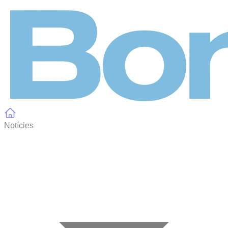
Panell de gestió de galetes
Notícies