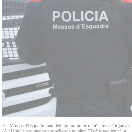
Els Mossos d'Esquadra han detingut un home de 47 anys a Organyà
(Alt Urgell) per intentar atropellar-ne un altre. Els fets van tenir lloc