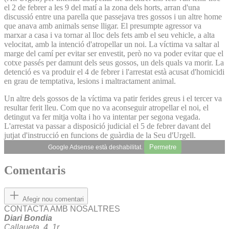
el 2 de febrer a les 9 del matí a la zona dels horts, arran d'una
discussió entre una parella que passejava tres gossos i un altre home
que anava amb animals sense lligar. El presumpte agressor va
marxar a casa i va tornar al lloc dels fets amb el seu vehicle, a alta
velocitat, amb la intenció d'atropellar un noi. La víctima va saltar al
marge del camí per evitar ser envestit, però no va poder evitar que el
cotxe passés per damunt dels seus gossos, un dels quals va morir. La
detenció es va produir el 4 de febrer i l'arrestat està acusat d'homicidi
en grau de temptativa, lesions i maltractament animal.
Un altre dels gossos de la víctima va patir ferides greus i el tercer va
resultar ferit lleu. Com que no va aconseguir atropellar el noi, el
detingut va fer mitja volta i ho va intentar per segona vegada.
L'arrestat va passar a disposició judicial el 5 de febrer davant del
jutjat d'instrucció en funcions de guàrdia de la Seu d'Urgell.
Permetre
Google Adsense està deshabilitat.
Comentaris
Afegir nou comentari
CONTACTA AMB NOSALTRES
Diari Bondia
Callaueta, 4, 1r