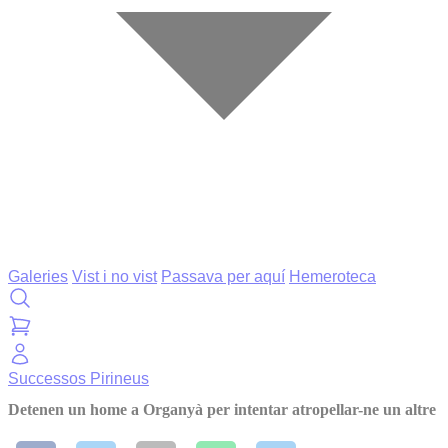
Galeries
Vist i no vist
Passava per aquí
Hemeroteca
Successos
Pirineus
Detenen un home a Organyà per intentar atropellar-ne un altre