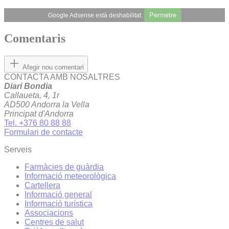
Permetre
Google Adsense està deshabilitat.
Comentaris
Afegir nou comentari
CONTACTA AMB NOSALTRES
Diari Bondia
Callaueta, 4, 1r
AD500 Andorra la Vella
Principat d'Andorra
Tel. +376 80 88 88
Formulari de contacte
Serveis
Farmàcies de guàrdia
Informació meteorològica
Cartellera
Informació general
Informació turística
Associacions
Centres de salut