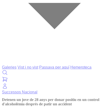
Galeries
Vist i no vist
Passava per aquí
Hemeroteca
Successos
Nacional
Detenen un jove de 28 anys per donar positiu en un control
d'alcoholèmia després de patir un accident