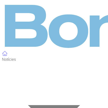
Panell de gestió de galetes
Notícies