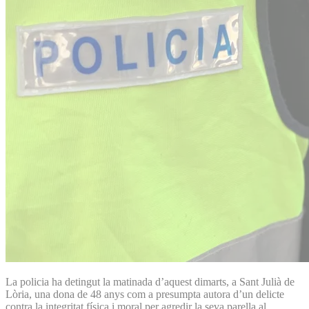
La policia ha detingut la matinada d’aquest dimarts, a Sant Julià de
Lòria, una dona de 48 anys com a presumpta autora d’un delicte
contra la integritat física i moral per agredir la seva parella al