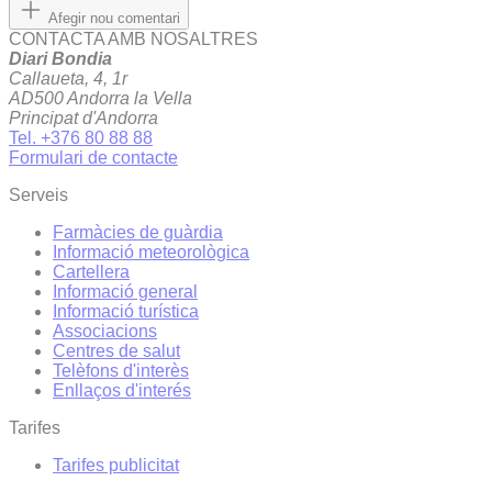
Afegir nou comentari
CONTACTA AMB NOSALTRES
Diari Bondia
Callaueta, 4, 1r
AD500 Andorra la Vella
Principat d'Andorra
Tel. +376 80 88 88
Formulari de contacte
Serveis
Farmàcies de guàrdia
Informació meteorològica
Cartellera
Informació general
Informació turística
Associacions
Centres de salut
Telèfons d'interès
Enllaços d'interés
Tarifes
Tarifes publicitat