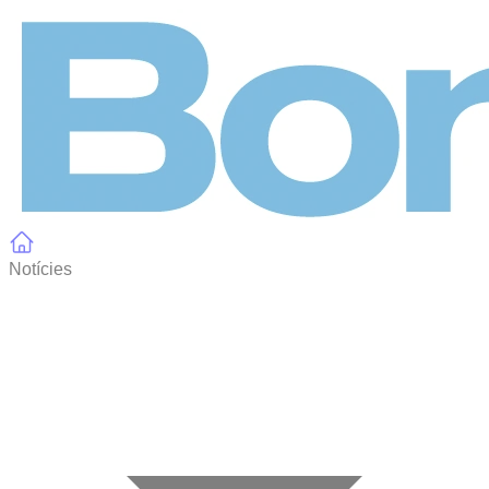
Panell de gestió de galetes
Notícies