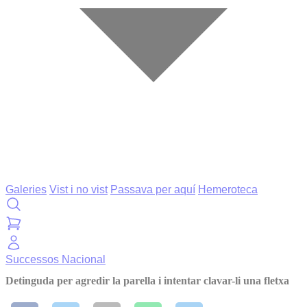
Galeries
Vist i no vist
Passava per aquí
Hemeroteca
Successos
Nacional
Detinguda per agredir la parella i intentar clavar-li una fletxa