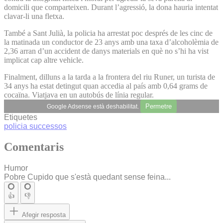
domicili que comparteixen. Durant l’agressió, la dona hauria intentat
clavar-li una fletxa.
També a Sant Julià, la policia ha arrestat poc després de les cinc de
la matinada un conductor de 23 anys amb una taxa d’alcoholèmia de
2,36 arran d’un accident de danys materials en què no s’hi ha vist
implicat cap altre vehicle.
Finalment, dilluns a la tarda a la frontera del riu Runer, un turista de
34 anys ha estat detingut quan accedia al país amb 0,64 grams de
cocaïna. Viatjava en un autobús de línia regular.
Permetre
Google Adsense està deshabilitat.
Etiquetes
policia
successos
Comentaris
Humor
Pobre Cupido que s'està quedant sense feina...
👍
👎
Afegir resposta