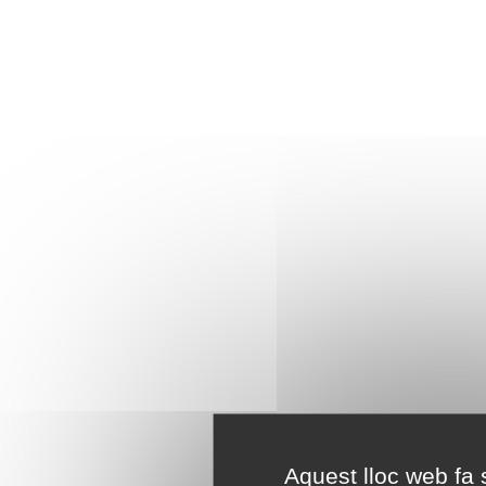
Aquest lloc web fa s