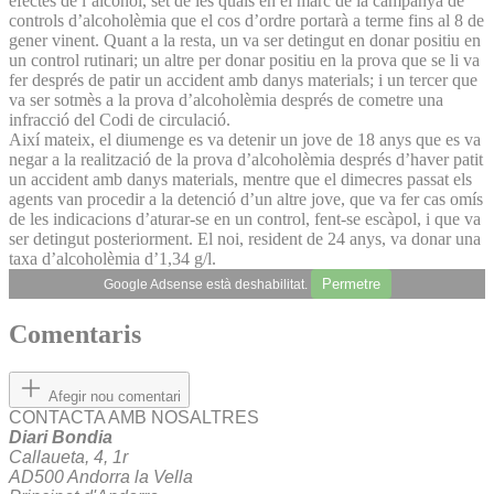
efectes de l’alcohol, set de les quals en el marc de la campanya de
controls d’alcoholèmia que el cos d’ordre portarà a terme fins al 8 de
gener vinent. Quant a la resta, un va ser detingut en donar positiu en
un control rutinari; un altre per donar positiu en la prova que se li va
fer després de patir un accident amb danys materials; i un tercer que
va ser sotmès a la prova d’alcoholèmia després de cometre una
infracció del Codi de circulació.
Així mateix, el diumenge es va detenir un jove de 18 anys que es va
negar a la realització de la prova d’alcoholèmia després d’haver patit
un accident amb danys materials, mentre que el dimecres passat els
agents van procedir a la detenció d’un altre jove, que va fer cas omís
de les indicacions d’aturar-se en un control, fent-se escàpol, i que va
ser detingut posteriorment. El noi, resident de 24 anys, va donar una
taxa d’alcoholèmia d’1,34 g/l.
Permetre
Google Adsense està deshabilitat.
Comentaris
Afegir nou comentari
CONTACTA AMB NOSALTRES
Diari Bondia
Callaueta, 4, 1r
AD500 Andorra la Vella