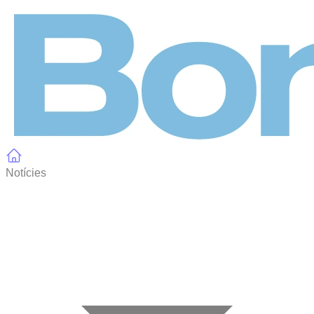
Panell de gestió de galetes
Notícies