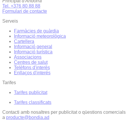
Principat d'Andorra
Tel. +376 80 88 88
Formulari de contacte
Serveis
Farmàcies de guàrdia
Informació meteorològica
Cartellera
Informació general
Informació turística
Associacions
Centres de salut
Telèfons d'interès
Enllaços d'interés
Tarifes
Tarifes publicitat
Tarifes classificats
Contacti amb nosaltres per publicitat o qüestions comercials
a
producte@bondia.ad