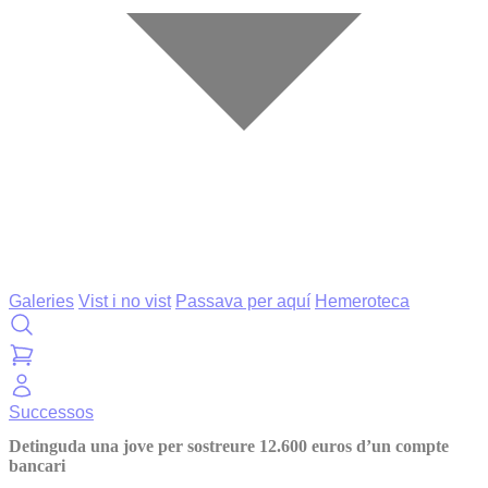
Galeries
Vist i no vist
Passava per aquí
Hemeroteca
Successos
Detinguda una jove per sostreure 12.600 euros d’un compte
bancari