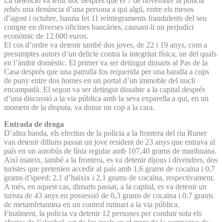
La detenció va tenir lloc després que el 7 de novembre la policia
rebés una denúncia d’una persona a qui algú, entre els mesos
d’agost i octubre, hauria fet 11 reintegraments fraudulents del seu
compte en diverses oficines bancàries, causant-li un perjudici
econòmic de 12.600 euros.
El cos d’ordre va detenir també dos joves, de 22 i 19 anys, com a
presumptes autors d’un delicte contra la integritat física, un del quals
en l’àmbit domèstic. El primer va ser detingut dimarts al Pas de la
Casa després que una patrulla fos requerida per una baralla a cops
de puny entre dos homes en un portal d’un immoble del nucli
encampadà. El segon va ser detingut dissabte a la capital després
d’una discussió a la via pública amb la seva exparella a qui, en un
moment de la disputa, va donar un cop a la cara.
Entrada de droga
D’altra banda, els efectius de la policia a la frontera del riu Runer
van detenir dilluns passat un jove resident de 23 anys que entrava al
país en un autobús de línia regular amb 107,40 grams de marihuana.
Així mateix, també a la frontera, es va detenir dijous i divendres, dos
turistes que pretenien accedir al país amb 1,6 grams de cocaïna i 0,7
grams d’speed; 2,1 d’haixix i 2,1 grams de cocaïna, respectivament.
A més, en aquest cas, dimarts passat, a la capital, es va detenir un
turista de 43 anys en possessió de 0,3 grams de cocaïna i 0,7 grams
de metamfetamina en un control rutinari a la via pública.
Finalment, la policia va detenir 12 persones per conduir sota els