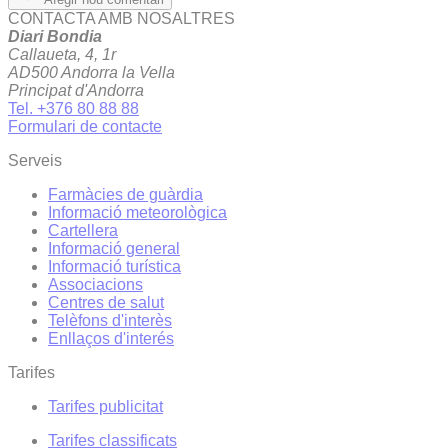
CONTACTA AMB NOSALTRES
Diari Bondia
Callaueta, 4, 1r
AD500 Andorra la Vella
Principat d'Andorra
Tel. +376 80 88 88
Formulari de contacte
Serveis
Farmàcies de guàrdia
Informació meteorològica
Cartellera
Informació general
Informació turística
Associacions
Centres de salut
Telèfons d'interès
Enllaços d'interés
Tarifes
Tarifes publicitat
Tarifes classificats