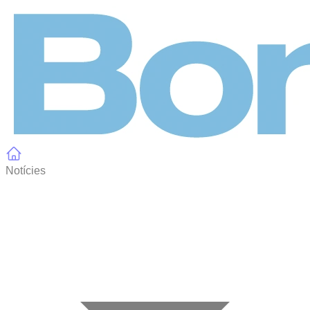
Panell de gestió de galetes
Notícies