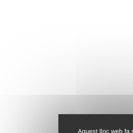
Aquest lloc web fa s