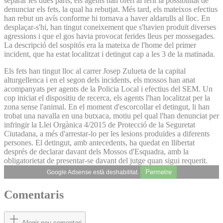
separar les dues parts, els agents han ofert al ferit la possibilitat de
denunciar els fets, la qual ha rebutjat. Més tard, els mateixos efectius
han rebut un avís conforme hi tornava a haver aldarulls al lloc. En
desplaçar-s'hi, han tingut coneixement que s'havien produït diverses
agressions i que el gos havia provocat ferides lleus per mossegades.
La descripció del sospitós era la mateixa de l'home del primer
incident, que ha estat localitzat i detingut cap a les 3 de la matinada.
Els fets han tingut lloc al carrer Josep Zulueta de la capital
alturgellenca i en el segon dels incidents, els mossos han anat
acompanyats per agents de la Policia Local i efectius del SEM. Un
cop iniciat el dispositiu de recerca, els agents l'han localitzat per la
zona sense l'animal. En el moment d'escorcollar el detingut, li han
trobat una navalla en una butxaca, motiu pel qual l'han denunciat per
infringir la Llei Orgànica 4/2015 de Protecció de la Seguretat
Ciutadana, a més d'arrestar-lo per les lesions produïdes a diferents
persones. El detingut, amb antecedents, ha quedat en llibertat
després de declarar davant dels Mossos d'Esquadra, amb la
obligatorietat de presentar-se davant del jutge quan sigui requerit.
Permetre
Google Adsense està deshabilitat.
Comentaris
Afegir nou comentari