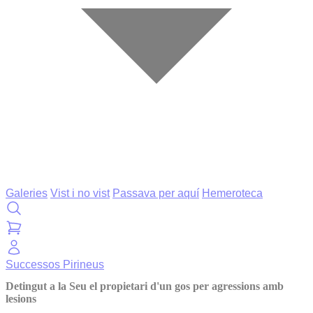
Galeries
Vist i no vist
Passava per aquí
Hemeroteca
Successos
Pirineus
Detingut a la Seu el propietari d'un gos per agressions amb
lesions