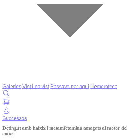
Galeries
Vist i no vist
Passava per aquí
Hemeroteca
Successos
Detingut amb haixix i metamfetamina amagats al motor del
cotxe