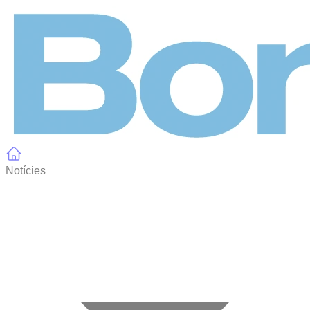
Panell de gestió de galetes
Notícies