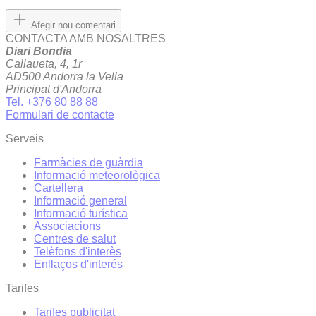
Afegir nou comentari
CONTACTA AMB NOSALTRES
Diari Bondia
Callaueta, 4, 1r
AD500 Andorra la Vella
Principat d'Andorra
Tel. +376 80 88 88
Formulari de contacte
Serveis
Farmàcies de guàrdia
Informació meteorològica
Cartellera
Informació general
Informació turística
Associacions
Centres de salut
Telèfons d'interès
Enllaços d'interés
Tarifes
Tarifes publicitat