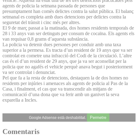
vehicle. Aquesta ha estat una de les tres detencions practicades pels
agents de policia la setmana passada de persones que
presumptament han comès delictes contra la salut pública. El balanç
setmanal es completa amb dues detencions per delictes contra la
seguretat del trànsit i cinc més per altres.
El 9 de març passat a la matinada, dos homes residents temporals de
28 i 33 anys van ser detinguts per consum de cocaïna. Els agents els
van requisar 0,8 grams d’aquesta substància.
La policia va detenir dues persones per conduir amb una taxa
superior a la permesa. Es tracta d’un resident de 19 anys que va ser
controlat en cometre una infracció del Codi de la circulació. L’altre
cas és el d’un resident de 29 anys, que ja va ser aconsellat per la
policia que no agafés el vehicle perquè anava begut i posteriorment
va ser controlat i denunciat.
Pel que fa a la resta de detencions, destaquen la de dos homes no
residents per injúries i amenaces als agents de policia al Pas de la
Casa, i finalment, el cas que va transcendir als mitjans de
comunicació d’una dona que va ferir amb un ganivet la seva
exparella a Incles.
Permetre
Google Adsense està deshabilitat.
Comentaris