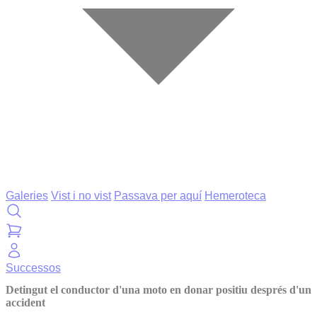
Galeries
Vist i no vist
Passava per aquí
Hemeroteca
Successos
Detingut el conductor d'una moto en donar positiu després d'un
accident