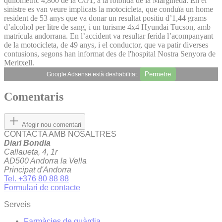
quilomètric 4,800 de la CG1, a la rotonda de la Margineda. En el
sinistre es van veure implicats la motocicleta, que conduïa un home
resident de 53 anys que va donar un resultat positiu d’1,44 grams
d’alcohol per litre de sang, i un turisme 4x4 Hyundai Tucson, amb
matrícula andorrana. En l’accident va resultar ferida l’acompanyant
de la motocicleta, de 49 anys, i el conductor, que va patir diverses
contusions, segons han informat des de l'hospital Nostra Senyora de
Meritxell.
Permetre
Google Adsense està deshabilitat.
Comentaris
Afegir nou comentari
CONTACTA AMB NOSALTRES
Diari Bondia
Callaueta, 4, 1r
AD500 Andorra la Vella
Principat d'Andorra
Tel. +376 80 88 88
Formulari de contacte
Serveis
Farmàcies de guàrdia