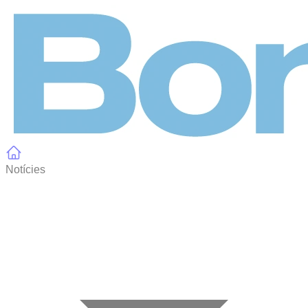
Panell de gestió de galetes
Notícies