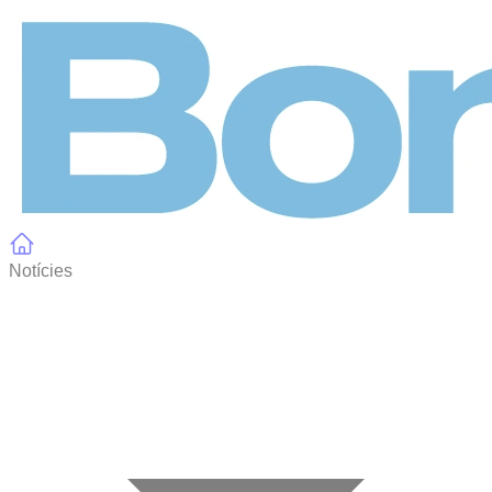
Panell de gestió de galetes
Notícies