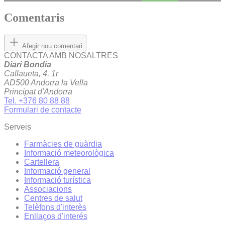
Comentaris
Afegir nou comentari
CONTACTA AMB NOSALTRES
Diari Bondia
Callaueta, 4, 1r
AD500 Andorra la Vella
Principat d'Andorra
Tel. +376 80 88 88
Formulari de contacte
Serveis
Farmàcies de guàrdia
Informació meteorològica
Cartellera
Informació general
Informació turística
Associacions
Centres de salut
Telèfons d'interès
Enllaços d'interés