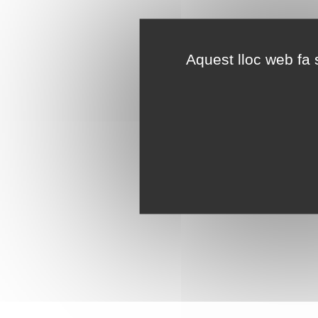
Aquest lloc web fa s