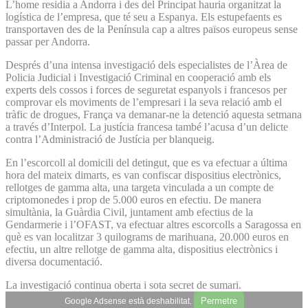
L’home residia a Andorra i des del Principat hauria organitzat la
logística de l’empresa, que té seu a Espanya. Els estupefaents es
transportaven des de la Península cap a altres països europeus sense
passar per Andorra.
Després d’una intensa investigació dels especialistes de l’Àrea de
Policia Judicial i Investigació Criminal en cooperació amb els
experts dels cossos i forces de seguretat espanyols i francesos per
comprovar els moviments de l’empresari i la seva relació amb el
tràfic de drogues, França va demanar-ne la detenció aquesta setmana
a través d’Interpol. La justícia francesa també l’acusa d’un delicte
contra l’Administració de Justícia per blanqueig.
En l’escorcoll al domicili del detingut, que es va efectuar a última
hora del mateix dimarts, es van confiscar dispositius electrònics,
rellotges de gamma alta, una targeta vinculada a un compte de
criptomonedes i prop de 5.000 euros en efectiu. De manera
simultània, la Guàrdia Civil, juntament amb efectius de la
Gendarmerie i l’OFAST, va efectuar altres escorcolls a Saragossa en
què es van localitzar 3 quilograms de marihuana, 20.000 euros en
efectiu, un altre rellotge de gamma alta, dispositius electrònics i
diversa documentació.
La investigació continua oberta i sota secret de sumari.
Permetre
Google Adsense està deshabilitat.