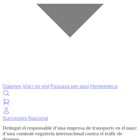
Galeries
Vist i no vist
Passava per aquí
Hemeroteca
Successos
Nacional
Detingut el responsable d’una empresa de transports en el marc
d’una comissió rogatòria internacional contra el tràfic de
drogues