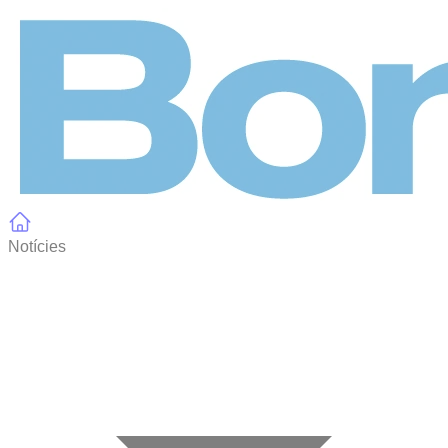
Panell de gestió de galetes
Notícies