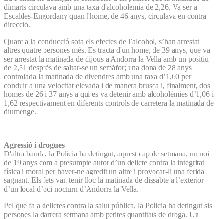
dimarts circulava amb una taxa d'alcoholèmia de 2,26. Va ser a
Escaldes-Engordany quan l'home, de 46 anys, circulava en contra
direcció.
Quant a la conducció sota els efectes de l’alcohol, s’han arrestat
altres quatre persones més. Es tracta d'un home, de 39 anys, que va
ser arrestat la matinada de dijous a Andorra la Vella amb un positiu
de 2,31 després de saltar-se un semàfor; una dona de 28 anys
controlada la matinada de divendres amb una taxa d’1,60 per
conduir a una velocitat elevada i de manera brusca i, finalment, dos
homes de 26 i 37 anys a qui es va detenir amb alcoholèmies d’1,06 i
1,62 respectivament en diferents controls de carretera la matinada de
diumenge.
Agressió i drogues
D'altra banda, la Policia ha detingut, aquest cap de setmana, un noi
de 19 anys com a presumpte autor d’un delicte contra la integritat
física i moral per haver-ne agredit un altre i provocar-li una ferida
sagnant. Els fets van tenir lloc la matinada de dissabte a l’exterior
d’un local d’oci nocturn d’Andorra la Vella.
Pel que fa a delictes contra la salut pública, la Policia ha detingut sis
persones la darrera setmana amb petites quantitats de droga. Un