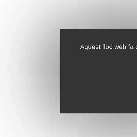
Aquest lloc web fa s