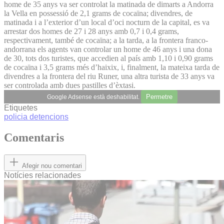
home de 35 anys va ser controlat la matinada de dimarts a Andorra
la Vella en possessió de 2,1 grams de cocaïna; divendres, de
matinada i a l’exterior d’un local d’oci nocturn de la capital, es va
arrestar dos homes de 27 i 28 anys amb 0,7 i 0,4 grams,
respectivament, també de cocaïna; a la tarda, a la frontera franco-
andorrana els agents van controlar un home de 46 anys i una dona
de 30, tots dos turistes, que accedien al país amb 1,10 i 0,90 grams
de cocaïna i 3,5 grams més d’haixix, i, finalment, la mateixa tarda de
divendres a la frontera del riu Runer, una altra turista de 33 anys va
ser controlada amb dues pastilles d’èxtasi.
Permetre
Google Adsense està deshabilitat.
Etiquetes
policia
detencions
Comentaris
Afegir nou comentari
Notícies relacionades