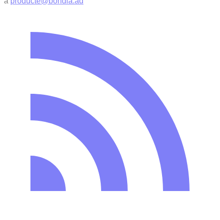
a
producte@bondia.ad