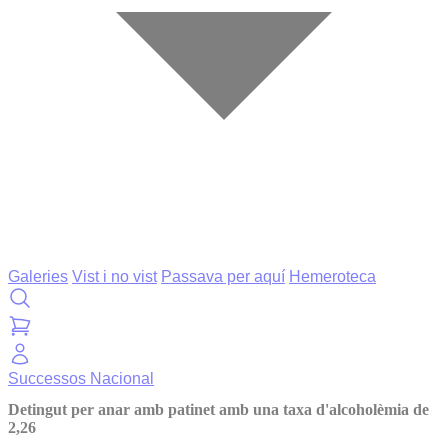
Galeries
Vist i no vist
Passava per aquí
Hemeroteca
Successos
Nacional
Detingut per anar amb patinet amb una taxa d'alcoholèmia de
2,26