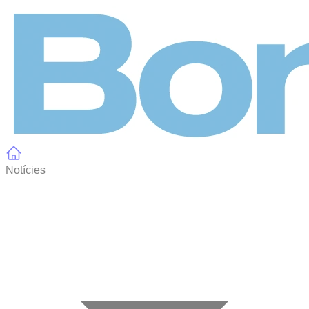
Panell de gestió de galetes
Notícies