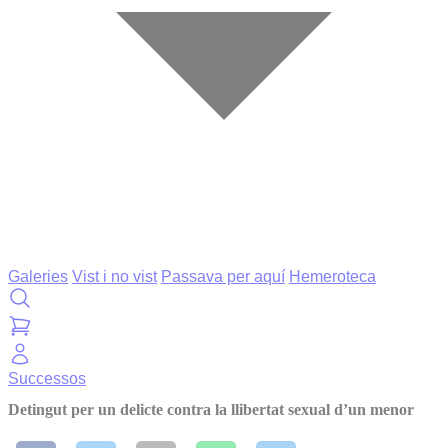
Galeries
Vist i no vist
Passava per aquí
Hemeroteca
Successos
Detingut per un delicte contra la llibertat sexual d’un menor