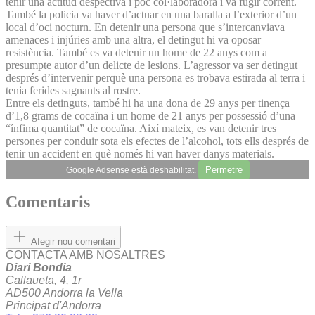
tenir una actitud despectiva i poc col·laboradora i va fugir corrent.
També la policia va haver d’actuar en una baralla a l’exterior d’un
local d’oci nocturn. En detenir una persona que s’intercanviava
amenaces i injúries amb una altra, el detingut hi va oposar
resistència. També es va detenir un home de 22 anys com a
presumpte autor d’un delicte de lesions. L’agressor va ser detingut
després d’intervenir perquè una persona es trobava estirada al terra i
tenia ferides sagnants al rostre.
Entre els detinguts, també hi ha una dona de 29 anys per tinença
d’1,8 grams de cocaïna i un home de 21 anys per possessió d’una
“ínfima quantitat” de cocaïna. Així mateix, es van detenir tres
persones per conduir sota els efectes de l’alcohol, tots ells després de
tenir un accident en què només hi van haver danys materials.
Permetre
Google Adsense està deshabilitat.
Comentaris
Afegir nou comentari
CONTACTA AMB NOSALTRES
Diari Bondia
Callaueta, 4, 1r
AD500 Andorra la Vella
Principat d'Andorra