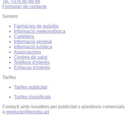
Tel. +376 80 88 88
Formulari de contacte
Serveis
Farmàcies de guàrdia
Informació meteorològica
Cartellera
Informació general
Informació turística
Associacions
Centres de salut
Telèfons d'interès
Enllaços d'interés
Tarifes
Tarifes publicitat
Tarifes classificats
Contacti amb nosaltres per publicitat o qüestions comercials
a
producte@bondia.ad