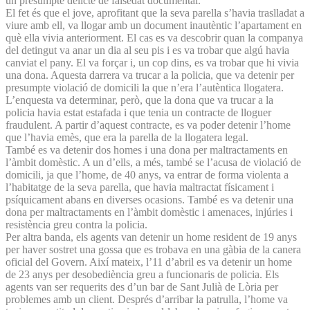
un presumpte delicte de falsedat documental.
El fet és que el jove, aprofitant que la seva parella s’havia traslladat a
viure amb ell, va llogar amb un document inautèntic l’apartament en
què ella vivia anteriorment. El cas es va descobrir quan la companya
del detingut va anar un dia al seu pis i es va trobar que algú havia
canviat el pany. El va forçar i, un cop dins, es va trobar que hi vivia
una dona. Aquesta darrera va trucar a la policia, que va detenir per
presumpte violació de domicili la que n’era l’autèntica llogatera.
L’enquesta va determinar, però, que la dona que va trucar a la
policia havia estat estafada i que tenia un contracte de lloguer
fraudulent. A partir d’aquest contracte, es va poder detenir l’home
que l’havia emès, que era la parella de la llogatera legal.
També es va detenir dos homes i una dona per maltractaments en
l’àmbit domèstic. A un d’ells, a més, també se l’acusa de violació de
domicili, ja que l’home, de 40 anys, va entrar de forma violenta a
l’habitatge de la seva parella, que havia maltractat físicament i
psíquicament abans en diverses ocasions. També es va detenir una
dona per maltractaments en l’àmbit domèstic i amenaces, injúries i
resistència greu contra la policia.
Per altra banda, els agents van detenir un home resident de 19 anys
per haver sostret una gossa que es trobava en una gàbia de la canera
oficial del Govern. Així mateix, l’11 d’abril es va detenir un home
de 23 anys per desobediència greu a funcionaris de policia. Els
agents van ser requerits des d’un bar de Sant Julià de Lòria per
problemes amb un client. Després d’arribar la patrulla, l’home va