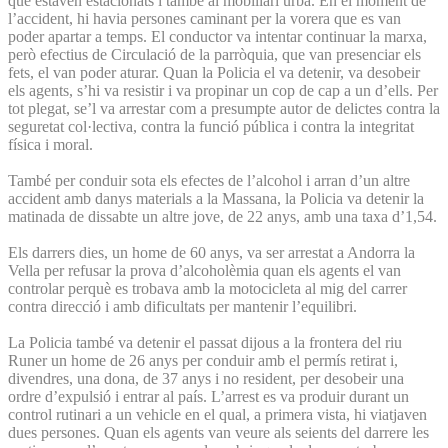
que estaven estacionats i també al mobiliari urbà. En el moment de
l’accident, hi havia persones caminant per la vorera que es van
poder apartar a temps. El conductor va intentar continuar la marxa,
però efectius de Circulació de la parròquia, que van presenciar els
fets, el van poder aturar. Quan la Policia el va detenir, va desobeir
els agents, s’hi va resistir i va propinar un cop de cap a un d’ells. Per
tot plegat, se’l va arrestar com a presumpte autor de delictes contra la
seguretat col·lectiva, contra la funció pública i contra la integritat
física i moral.
També per conduir sota els efectes de l’alcohol i arran d’un altre
accident amb danys materials a la Massana, la Policia va detenir la
matinada de dissabte un altre jove, de 22 anys, amb una taxa d’1,54.
Els darrers dies, un home de 60 anys, va ser arrestat a Andorra la
Vella per refusar la prova d’alcoholèmia quan els agents el van
controlar perquè es trobava amb la motocicleta al mig del carrer
contra direcció i amb dificultats per mantenir l’equilibri.
La Policia també va detenir el passat dijous a la frontera del riu
Runer un home de 26 anys per conduir amb el permís retirat i,
divendres, una dona, de 37 anys i no resident, per desobeir una
ordre d’expulsió i entrar al país. L’arrest es va produir durant un
control rutinari a un vehicle en el qual, a primera vista, hi viatjaven
dues persones. Quan els agents van veure als seients del darrere les