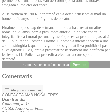
pertinences d’una tercera, van descobrir que la dona es trobava
amagada al maleter del cotxe.
A la frontera del riu Runer també es va detenir dissabte al matí un
home de 59 anys amb 0,4 grams de cocaïna.
Finalment, aquest cap de setmana, la Policia ha arrestat un altre
home, de 29 anys, com a presumpte autor d’un delicte contra la
integritat física i moral per una agressió que es va produir el passat 2
de juliol durant el Roser d’Ordino. L’home va intentar accedir a una
zona restringida i, quan un vigilant de seguretat li va prohibir el pas,
el va agredir. El vigilant va presentar posteriorment una denúncia per
les lesions i la Policia va procedir a efectuar la corresponent
detenció.
Permetre
Google Adsense està deshabilitat.
Comentaris
Afegir nou comentari
CONTACTA AMB NOSALTRES
Diari Bondia
Callaueta, 4, 1r
AD500 Andorra la Vella