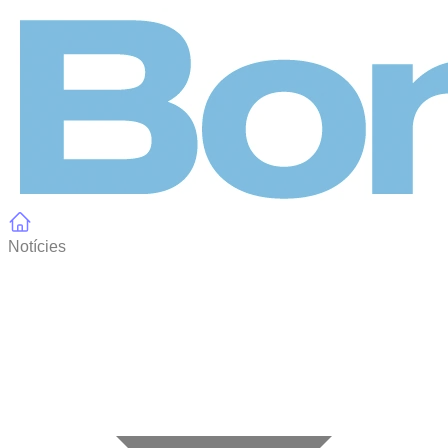
Panell de gestió de galetes
Notícies