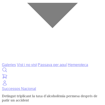
Galeries
Vist i no vist
Passava per aquí
Hemeroteca
Successos
Nacional
Detingut triplicant la taxa d'alcoholèmia permesa després de
patir un accident