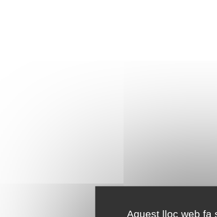
Aquest lloc web fa s