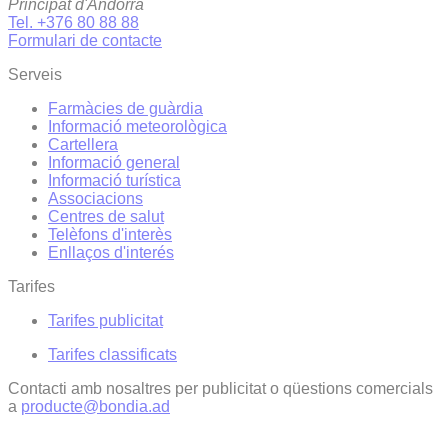
Principat d'Andorra
Tel. +376 80 88 88
Formulari de contacte
Serveis
Farmàcies de guàrdia
Informació meteorològica
Cartellera
Informació general
Informació turística
Associacions
Centres de salut
Telèfons d'interès
Enllaços d'interés
Tarifes
Tarifes publicitat
Tarifes classificats
Contacti amb nosaltres per publicitat o qüestions comercials
a
producte@bondia.ad