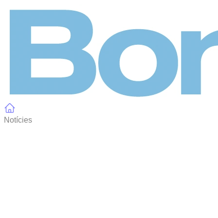
Panell de gestió de galetes
Notícies