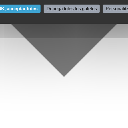
K, acceptar totes
Denega totes les galetes
Personalit