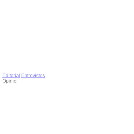
Editorial
Entrevistes
Opinió