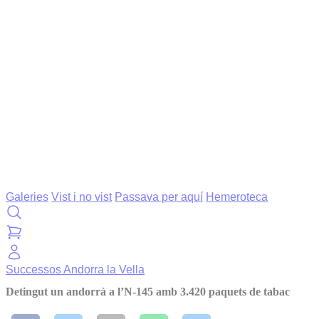
Galeries
Vist i no vist
Passava per aquí
Hemeroteca
Successos
Andorra la Vella
Detingut un andorrà a l’N-145 amb 3.420 paquets de tabac