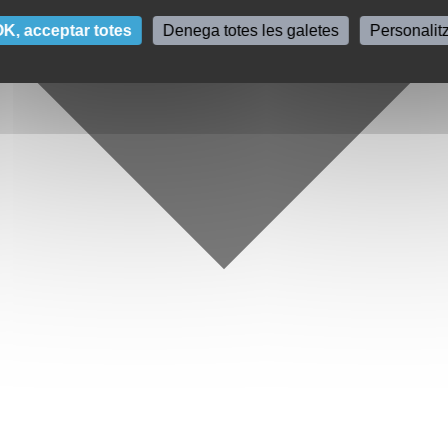
K, acceptar totes
Denega totes les galetes
Personalit