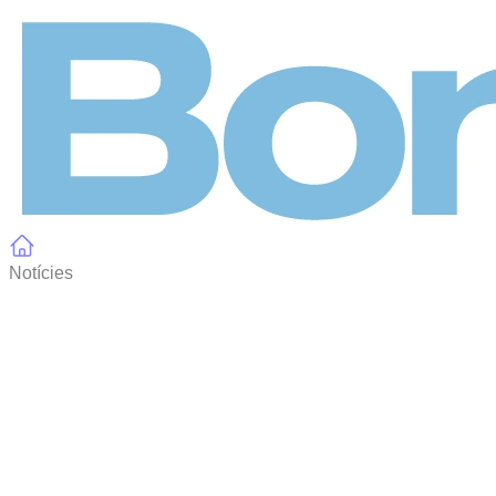
Panell de gestió de galetes
Notícies