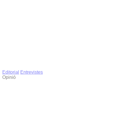
Editorial
Entrevistes
Opinió