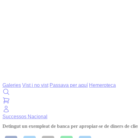
Galeries
Vist i no vist
Passava per aquí
Hemeroteca
Successos
Nacional
Detingut un exempleat de banca per apropiar-se de diners de clie