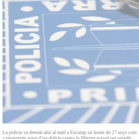
La policia va detenir ahir al matí a Encamp un home de 27 anys com
a presumpte autor d’un delicte contra la llibertat sexual per agredir