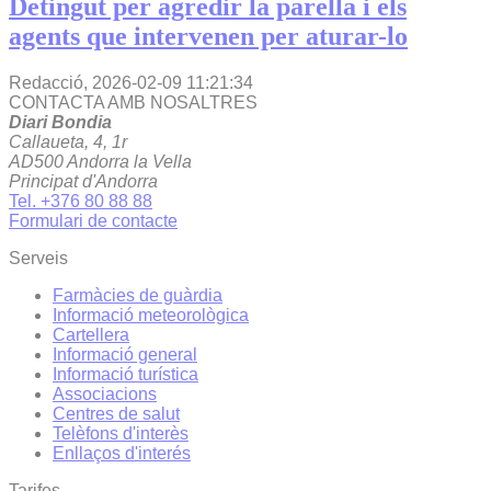
Detingut per agredir la parella i els
agents que intervenen per aturar-lo
Redacció,
2026-02-09 11:21:34
CONTACTA AMB NOSALTRES
Diari Bondia
Callaueta, 4, 1r
AD500 Andorra la Vella
Principat d'Andorra
Tel. +376 80 88 88
Formulari de contacte
Serveis
Farmàcies de guàrdia
Informació meteorològica
Cartellera
Informació general
Informació turística
Associacions
Centres de salut
Telèfons d'interès
Enllaços d'interés
Tarifes