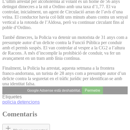
L’últim arrestat per alcoholèmia al volant és un home de 56 anys
detingut dimecres a la nit a Ordino amb una taxa d’1,77. El va
controlar, inicialment, un agent de Circulació arran de l’avís d’una
veïna. El conductor havia col·lidit uns minuts abans contra un senyal
vertical a la rotonda de l’Aldosa, però va continuar circulant fins al
poble d’Ordino.
També dimecres, la Policia va detenir un motorista de 31 anys com a
presumpte autor d’un delicte contra la Funció Pública per conduir
amb el permís suspès. El van controlar al vespre a la CG2 a l’altura
de Racons. A més d’incomplir la prohibició de conduir, va fer un
avançament en un tram amb línia contínua.
Finalment, la Policia ha arrestat, aquesta setmana a la frontera
franco-andorrana, un turista de 28 anys com a presumpte autor d’un
delicte contra la seguretat en el tràfic jurídic per identificar-se amb
una identitat falsa.
Permetre
Google Adsense està deshabilitat.
Etiquetes
policia
detencions
Comentaris