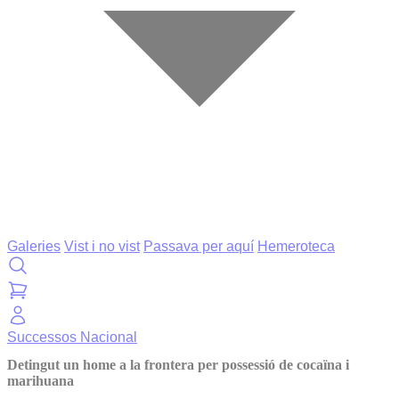
Galeries
Vist i no vist
Passava per aquí
Hemeroteca
Successos
Nacional
Detingut un home a la frontera per possessió de cocaïna i
marihuana