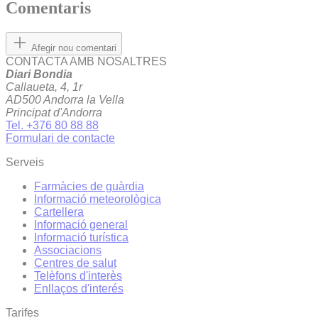
Comentaris
Afegir nou comentari
CONTACTA AMB NOSALTRES
Diari Bondia
Callaueta, 4, 1r
AD500 Andorra la Vella
Principat d'Andorra
Tel. +376 80 88 88
Formulari de contacte
Serveis
Farmàcies de guàrdia
Informació meteorològica
Cartellera
Informació general
Informació turística
Associacions
Centres de salut
Telèfons d'interès
Enllaços d'interés
Tarifes