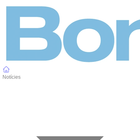
Panell de gestió de galetes
Notícies