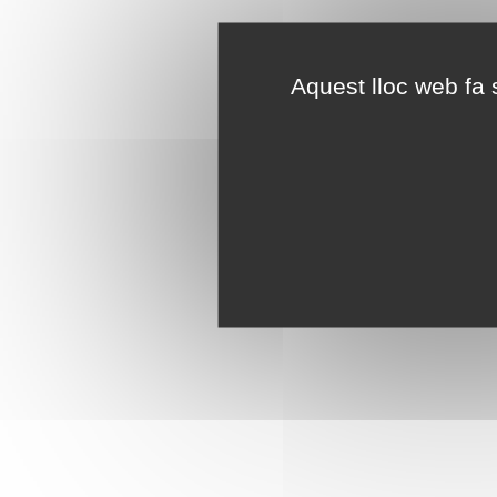
Aquest lloc web fa s