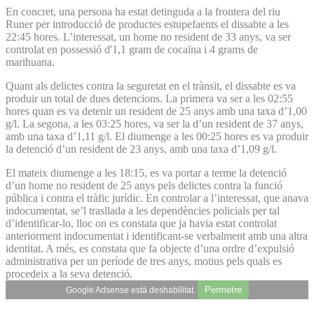
En concret, una persona ha estat detinguda a la frontera del riu
Runer per introducció de productes estupefaents el dissabte a les
22:45 hores. L’interessat, un home no resident de 33 anys, va ser
controlat en possessió d'1,1 gram de cocaïna i 4 grams de
marihuana.
Quant als delictes contra la seguretat en el trànsit, el dissabte es va
produir un total de dues detencions. La primera va ser a les 02:55
hores quan es va detenir un resident de 25 anys amb una taxa d’1,00
g/l. La segona, a les 03:25 hores, va ser la d’un resident de 37 anys,
amb una taxa d’1,11 g/l. El diumenge a les 00:25 hores es va produir
la detenció d’un resident de 23 anys, amb una taxa d’1,09 g/l.
El mateix diumenge a les 18:15, es va portar a terme la detenció
d’un home no resident de 25 anys pels delictes contra la funció
pública i contra el tràfic jurídic. En controlar a l’interessat, que anava
indocumentat, se’l trasllada a les dependències policials per tal
d’identificar-lo, lloc on es constata que ja havia estat controlat
anteriorment indocumentat i identificant-se verbalment amb una altra
identitat. A més, es constata que fa objecte d’una ordre d’expulsió
administrativa per un període de tres anys, motius pels quals es
procedeix a la seva detenció.
Permetre
Google Adsense està deshabilitat.