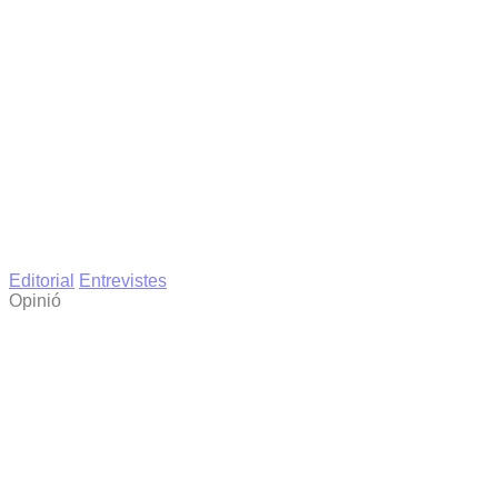
Editorial
Entrevistes
Opinió