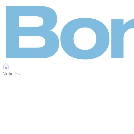
Panell de gestió de galetes
Notícies