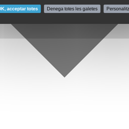
K, acceptar totes
Denega totes les galetes
Personalit