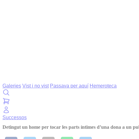
Galeries
Vist i no vist
Passava per aquí
Hemeroteca
Successos
Detingut un home per tocar les parts íntimes d’una dona a un p