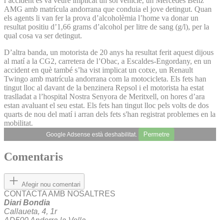
l’accident es va veure implicat un sol vehicle, un Mercedes Benz
AMG amb matrícula andorrana que conduia el jove detingut. Quan
els agents li van fer la prova d’alcoholèmia l’home va donar un
resultat positiu d’1,66 grams d’alcohol per litre de sang (g/l), per la
qual cosa va ser detingut.
D’altra banda, un motorista de 20 anys ha resultat ferit aquest dijous
al matí a la CG2, carretera de l’Obac, a Escaldes-Engordany, en un
accident en què també s’ha vist implicat un cotxe, un Renault
Twingo amb matrícula andorrana com la motocicleta. Els fets han
tingut lloc al davant de la benzinera Repsol i el motorista ha estat
traslladat a l’hospital Nostra Senyora de Meritxell, on hores d’ara
estan avaluant el seu estat. Els fets han tingut lloc pels volts de dos
quarts de nou del matí i arran dels fets s'han registrat problemes en la
mobilitat.
Permetre
Google Adsense està deshabilitat.
Comentaris
Afegir nou comentari
CONTACTA AMB NOSALTRES
Diari Bondia
Callaueta, 4, 1r