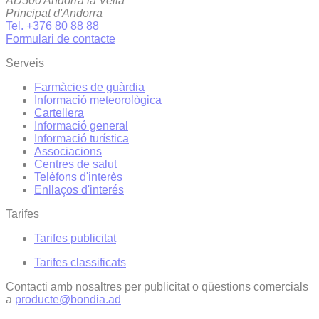
AD500 Andorra la Vella
Principat d'Andorra
Tel. +376 80 88 88
Formulari de contacte
Serveis
Farmàcies de guàrdia
Informació meteorològica
Cartellera
Informació general
Informació turística
Associacions
Centres de salut
Telèfons d'interès
Enllaços d'interés
Tarifes
Tarifes publicitat
Tarifes classificats
Contacti amb nosaltres per publicitat o qüestions comercials
a
producte@bondia.ad