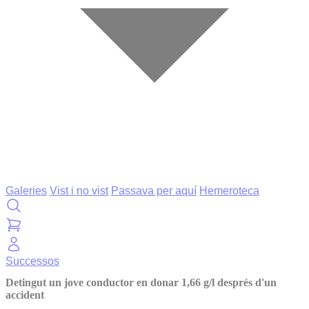
Galeries
Vist i no vist
Passava per aquí
Hemeroteca
Successos
Detingut un jove conductor en donar 1,66 g/l després d'un
accident