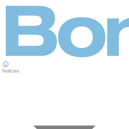
Panell de gestió de galetes
Notícies