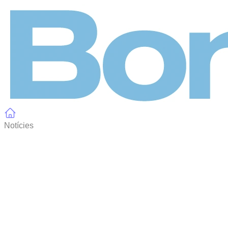
Panell de gestió de galetes
Notícies