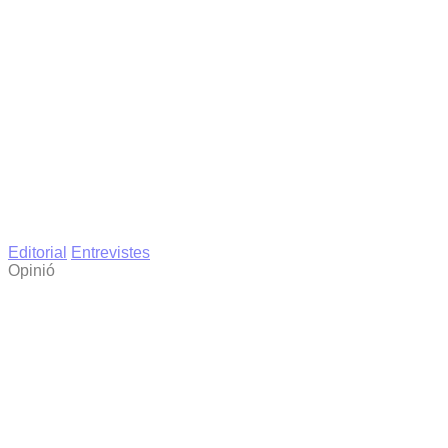
Editorial
Entrevistes
Opinió