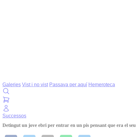
Galeries
Vist i no vist
Passava per aquí
Hemeroteca
Successos
Detingut un jove ebri per entrar en un pis pensant que era el seu