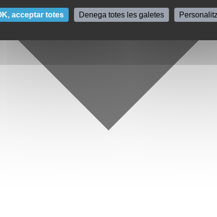
K, acceptar totes
Denega totes les galetes
Personalit