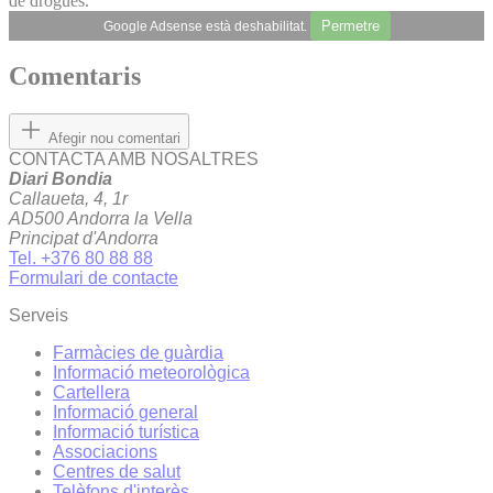
de drogues.
Permetre
Google Adsense està deshabilitat.
Comentaris
Afegir nou comentari
CONTACTA AMB NOSALTRES
Diari Bondia
Callaueta, 4, 1r
AD500 Andorra la Vella
Principat d'Andorra
Tel. +376 80 88 88
Formulari de contacte
Serveis
Farmàcies de guàrdia
Informació meteorològica
Cartellera
Informació general
Informació turística
Associacions
Centres de salut
Telèfons d'interès