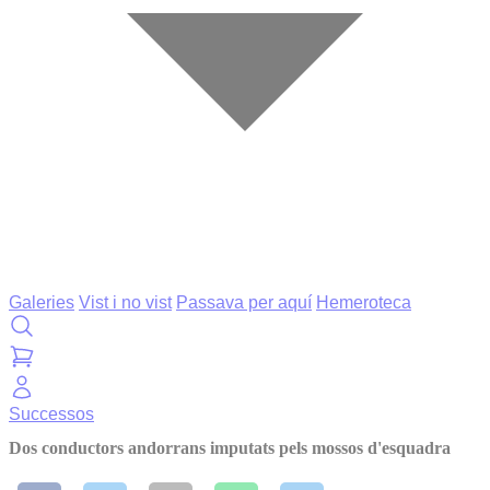
Galeries
Vist i no vist
Passava per aquí
Hemeroteca
Successos
Dos conductors andorrans imputats pels mossos d'esquadra