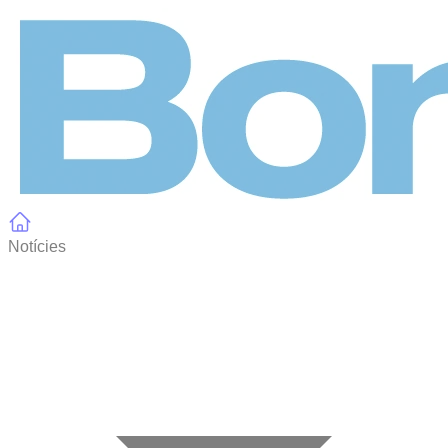
Panell de gestió de galetes
Notícies