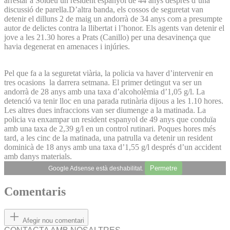
arrestar a Soldeu un resident espanyol de 44 anys després d’una
discussió de parella.D’altra banda, els cossos de seguretat van
detenir el dilluns 2 de maig un andorrà de 34 anys com a presumpte
autor de delictes contra la llibertat i l’honor. Els agents van detenir el
jove a les 21.30 hores a Prats (Canillo) per una des­avinença que
havia degenerat en amenaces i injúries.
Pel que fa a la seguretat viària, la policia va haver d’intervenir en
tres ocasions la darrera setmana. El primer detingut va ser un
andorrà de 28 anys amb una taxa d’alcoholèmia d’1,05 g/l. La
detenció va tenir lloc en una parada rutinària dijous a les 1.10 hores.
Les altres dues infraccions van ser diumenge a la matinada. La
policia va enxampar un resident espanyol de 49 anys que conduïa
amb una taxa de 2,39 g/l en un control rutinari. Poques hores més
tard, a les cinc de la matinada, una patrulla va detenir un resident
dominicà de 18 anys amb una taxa d’1,55 g/l després d’un accident
amb danys materials.
Permetre
Google Adsense està deshabilitat.
Comentaris
Afegir nou comentari