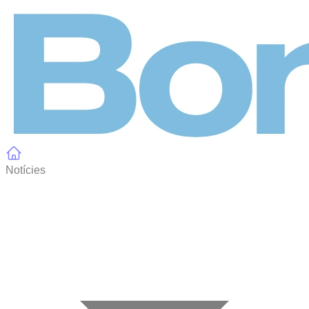
Panell de gestió de galetes
Notícies