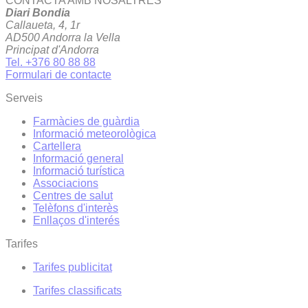
CONTACTA AMB NOSALTRES
Diari Bondia
Callaueta, 4, 1r
AD500 Andorra la Vella
Principat d'Andorra
Tel. +376 80 88 88
Formulari de contacte
Serveis
Farmàcies de guàrdia
Informació meteorològica
Cartellera
Informació general
Informació turística
Associacions
Centres de salut
Telèfons d'interès
Enllaços d'interés
Tarifes
Tarifes publicitat
Tarifes classificats