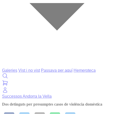
Galeries
Vist i no vist
Passava per aquí
Hemeroteca
Successos
Andorra la Vella
Dos detinguts per presumptes casos de violència domèstica